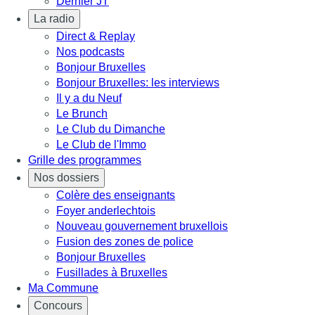
Dernier JT
La radio
Direct & Replay
Nos podcasts
Bonjour Bruxelles
Bonjour Bruxelles: les interviews
Il y a du Neuf
Le Brunch
Le Club du Dimanche
Le Club de l'Immo
Grille des programmes
Nos dossiers
Colère des enseignants
Foyer anderlechtois
Nouveau gouvernement bruxellois
Fusion des zones de police
Bonjour Bruxelles
Fusillades à Bruxelles
Ma Commune
Concours