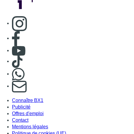
Consulter page Instagram
Consulter page Facebook
Consulter Youtube
Consulter TikTok
Nous rejoindre sur Whatsapp
S'abonner à notre newsletter
Connaître BX1
Publicité
Offres d'emploi
Contact
Mentions légales
Politique de cookies (UE)