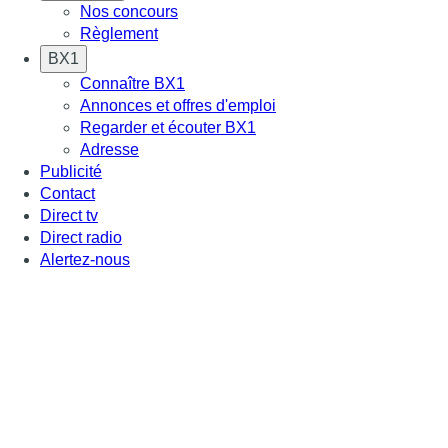
Nos concours
Règlement
BX1
Connaître BX1
Annonces et offres d'emploi
Regarder et écouter BX1
Adresse
Publicité
Contact
Direct tv
Direct radio
Alertez-nous