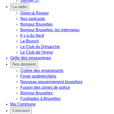
Dernier JT
La radio
Direct & Replay
Nos podcasts
Bonjour Bruxelles
Bonjour Bruxelles: les interviews
Il y a du Neuf
Le Brunch
Le Club du Dimanche
Le Club de l'Immo
Grille des programmes
Nos dossiers
Colère des enseignants
Foyer anderlechtois
Nouveau gouvernement bruxellois
Fusion des zones de police
Bonjour Bruxelles
Fusillades à Bruxelles
Ma Commune
Concours