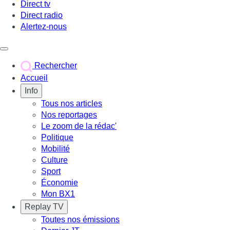
Direct tv
Direct radio
Alertez-nous
Déclencher le menu
Rechercher
Accueil
Info
Tous nos articles
Nos reportages
Le zoom de la rédac'
Politique
Mobilité
Culture
Sport
Économie
Mon BX1
Replay TV
Toutes nos émissions