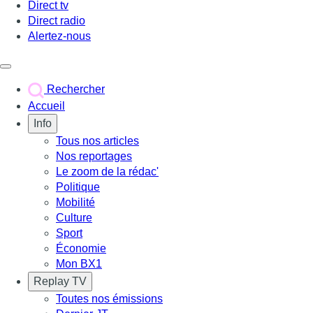
Direct tv
Direct radio
Alertez-nous
Déclencher le menu
Rechercher
Accueil
Info
Tous nos articles
Nos reportages
Le zoom de la rédac'
Politique
Mobilité
Culture
Sport
Économie
Mon BX1
Replay TV
Toutes nos émissions