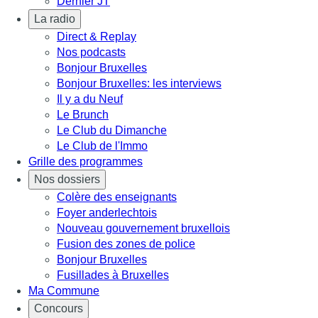
Dernier JT
La radio
Direct & Replay
Nos podcasts
Bonjour Bruxelles
Bonjour Bruxelles: les interviews
Il y a du Neuf
Le Brunch
Le Club du Dimanche
Le Club de l'Immo
Grille des programmes
Nos dossiers
Colère des enseignants
Foyer anderlechtois
Nouveau gouvernement bruxellois
Fusion des zones de police
Bonjour Bruxelles
Fusillades à Bruxelles
Ma Commune
Concours