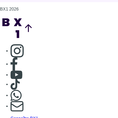
BX1 2026
Back to top
Consulter page Instagram
Consulter page Facebook
Consulter Youtube
Consulter TikTok
Nous rejoindre sur Whatsapp
S'abonner à notre newsletter