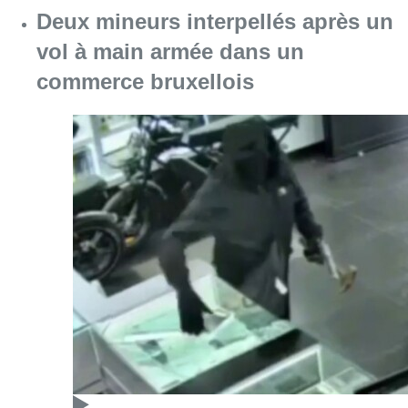
Consulter l'article "Deux mineurs interpell
07 août 2026
Partager l'article
Facebook
Twitter
WhatsApp
Share
09 avril 2025
- 18h14
fermeture
home latour
Syndicats
News