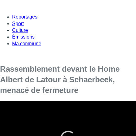
Reportages
Sport
Culture
Émissions
Ma commune
Rassemblement devant le Home
Albert de Latour à Schaerbeek,
menacé de fermeture
Syndicats, résidents et leur famille se sont
rassemblés devant la maison de repos du CPAS.
Alors qu’on apprenait hier que le home Albert de Latour à
Schaerbeek est menacé de fermeture faute de budget, une