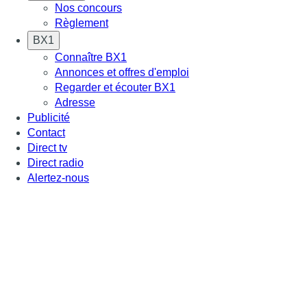
Nos concours
Règlement
BX1
Connaître BX1
Annonces et offres d'emploi
Regarder et écouter BX1
Adresse
Publicité
Contact
Direct tv
Direct radio
Alertez-nous