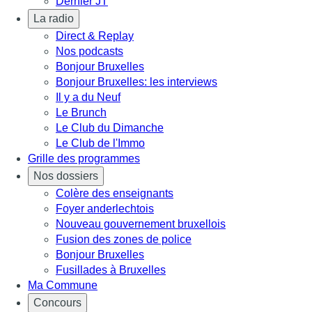
Dernier JT
La radio
Direct & Replay
Nos podcasts
Bonjour Bruxelles
Bonjour Bruxelles: les interviews
Il y a du Neuf
Le Brunch
Le Club du Dimanche
Le Club de l'Immo
Grille des programmes
Nos dossiers
Colère des enseignants
Foyer anderlechtois
Nouveau gouvernement bruxellois
Fusion des zones de police
Bonjour Bruxelles
Fusillades à Bruxelles
Ma Commune
Concours