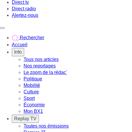
Direct tv
Direct radio
Alertez-nous
Déclencher le menu
Rechercher
Accueil
Info
Tous nos articles
Nos reportages
Le zoom de la rédac'
Politique
Mobilité
Culture
Sport
Économie
Mon BX1
Replay TV
Toutes nos émissions