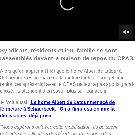
rénion cet après-midi avec le CPAS ne leur a pas appris grand-
chose. Ils attendent d’en savoir plus sur leur avenir.
► Voir aussi |
Le home Albert de Latour menacé de
fermeture à Schaerbeek: “On a l’impression que la
décision est déjà prise”
“Nous espérons qu’avec cette mobilisation, ils puissent
entendre les difficultés des résidents mais aussi des
travailleurs”
, explique Mohamed Adllad, délégué permanent
CSC.
De son côté, le CPAS assure que “
ce dossier est à l’ordre du
jour du Conseil de l’action sociale du 9 avril 2025. Nous nous
engageons par ailleurs, à l’issue du Conseil de l’Action du 9
avril 2025, à ce que la communication envers chacun soit claire
et transparente.
” Mais Patricia De Ridder, déléguée syndicale
CGSP ne se voile pas la face.
“Je ne pense pas qu’on va
ressortir avec des réponses ce soir, et même si le conseil prend
des décisions, il faudra encore l’accord de la commune”.