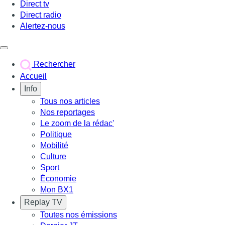
Direct tv
Direct radio
Alertez-nous
Déclencher le menu
Rechercher
Accueil
Info
Tous nos articles
Nos reportages
Le zoom de la rédac'
Politique
Mobilité
Culture
Sport
Économie
Mon BX1
Replay TV
Toutes nos émissions