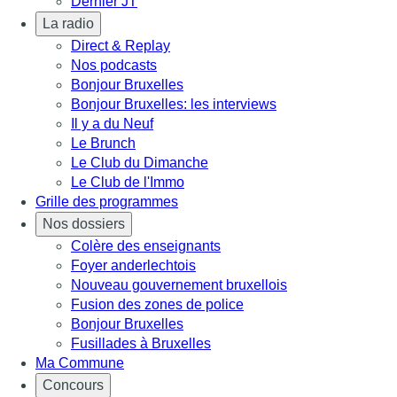
Dernier JT
La radio
Direct & Replay
Nos podcasts
Bonjour Bruxelles
Bonjour Bruxelles: les interviews
Il y a du Neuf
Le Brunch
Le Club du Dimanche
Le Club de l'Immo
Grille des programmes
Nos dossiers
Colère des enseignants
Foyer anderlechtois
Nouveau gouvernement bruxellois
Fusion des zones de police
Bonjour Bruxelles
Fusillades à Bruxelles
Ma Commune
Concours