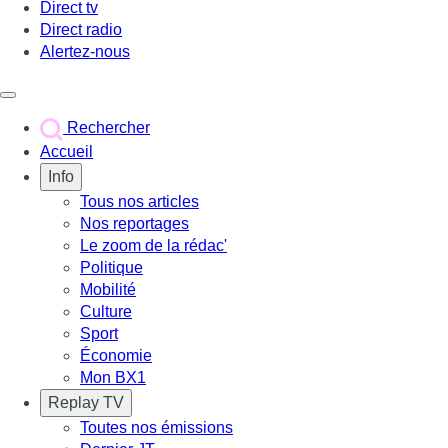
Direct tv
Direct radio
Alertez-nous
Déclencher le menu
Rechercher
Accueil
Info
Tous nos articles
Nos reportages
Le zoom de la rédac'
Politique
Mobilité
Culture
Sport
Économie
Mon BX1
Replay TV
Toutes nos émissions