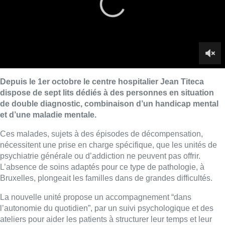
nécessitent une prise en charge spécifique, que les unités de
psychiatrie générale ou d’addiction ne peuvent pas offrir.
L’absence de soins adaptés pour ce type de pathologie, à
Bruxelles, plongeait les familles dans de grandes difficultés.
La nouvelle unité propose un accompagnement “dans
l’autonomie du quotidien”, par un suivi psychologique et des
ateliers pour aider les patients à structurer leur temps et leur
attention. Avantage : intervenir pour calmer une crise mais
aussi permettre le retour dans le milieu de vie.
Lire aussi :
Un nouveau club de MMA ouvre