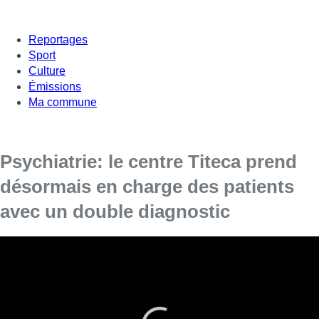
Reportages
Sport
Culture
Émissions
Ma commune
Psychiatrie: le centre Titeca prend
désormais en charge des patients
avec un double diagnostic
Depuis le 1er octobre le centre hospitalier Jean Titeca
dispose de sept lits dédiés à des personnes en situation
de double diagnostic, combinaison d’un handicap mental
et d’une maladie mentale.
Ces malades, sujets à des épisodes de décompensation,