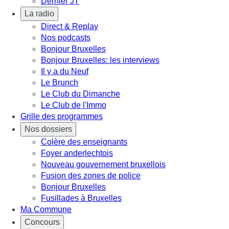
Dernier JT
La radio
Direct & Replay
Nos podcasts
Bonjour Bruxelles
Bonjour Bruxelles: les interviews
Il y a du Neuf
Le Brunch
Le Club du Dimanche
Le Club de l'Immo
Grille des programmes
Nos dossiers
Colère des enseignants
Foyer anderlechtois
Nouveau gouvernement bruxellois
Fusion des zones de police
Bonjour Bruxelles
Fusillades à Bruxelles
Ma Commune
Concours