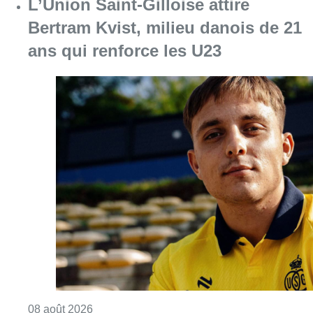
Consulter l'article "L’Union Saint-Gilloise at
08 août 2026
Partager l'article
Facebook
Twitter
WhatsApp
Share
22 janvier 2019
- 17h23
Modifié le
23 janvier 2019
- 12h34
santé
Sécurité
News
Schaerbeek