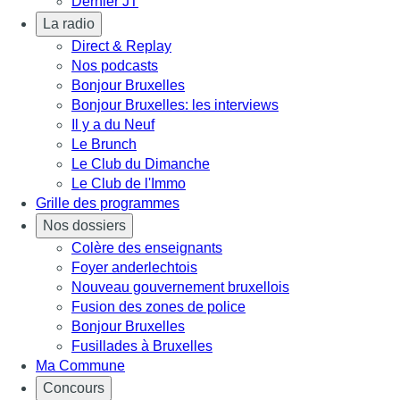
Dernier JT
La radio
Direct & Replay
Nos podcasts
Bonjour Bruxelles
Bonjour Bruxelles: les interviews
Il y a du Neuf
Le Brunch
Le Club du Dimanche
Le Club de l'Immo
Grille des programmes
Nos dossiers
Colère des enseignants
Foyer anderlechtois
Nouveau gouvernement bruxellois
Fusion des zones de police
Bonjour Bruxelles
Fusillades à Bruxelles
Ma Commune
Concours