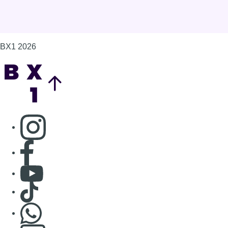
BX1 2026
Back to top
Consulter page Instagram
Consulter page Facebook
Consulter Youtube
Consulter TikTok
Nous rejoindre sur Whatsapp