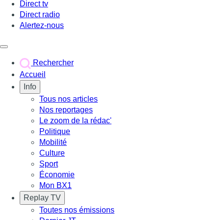
Direct tv
Direct radio
Alertez-nous
Déclencher le menu
Rechercher
Accueil
Info
Tous nos articles
Nos reportages
Le zoom de la rédac'
Politique
Mobilité
Culture
Sport
Économie
Mon BX1
Replay TV
Toutes nos émissions