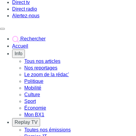
Direct tv
Direct radio
Alertez-nous
Déclencher le menu
Rechercher
Accueil
Info
Tous nos articles
Nos reportages
Le zoom de la rédac'
Politique
Mobilité
Culture
Sport
Économie
Mon BX1
Replay TV
Toutes nos émissions