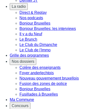
Dernier JT
La radio
Direct & Replay
Nos podcasts
Bonjour Bruxelles
Bonjour Bruxelles: les interviews
Il y a du Neuf
Le Brunch
Le Club du Dimanche
Le Club de l'Immo
Grille des programmes
Nos dossiers
Colère des enseignants
Foyer anderlechtois
Nouveau gouvernement bruxellois
Fusion des zones de police
Bonjour Bruxelles
Fusillades à Bruxelles
Ma Commune
Concours