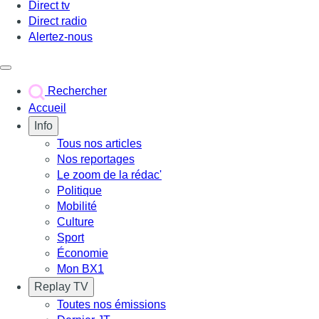
Direct tv
Direct radio
Alertez-nous
Déclencher le menu
Rechercher
Accueil
Info
Tous nos articles
Nos reportages
Le zoom de la rédac'
Politique
Mobilité
Culture
Sport
Économie
Mon BX1
Replay TV
Toutes nos émissions