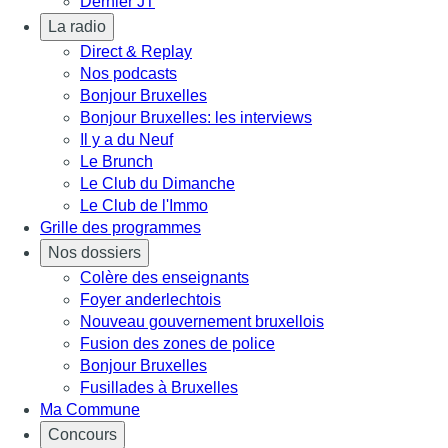
Dernier JT
La radio
Direct & Replay
Nos podcasts
Bonjour Bruxelles
Bonjour Bruxelles: les interviews
Il y a du Neuf
Le Brunch
Le Club du Dimanche
Le Club de l'Immo
Grille des programmes
Nos dossiers
Colère des enseignants
Foyer anderlechtois
Nouveau gouvernement bruxellois
Fusion des zones de police
Bonjour Bruxelles
Fusillades à Bruxelles
Ma Commune
Concours