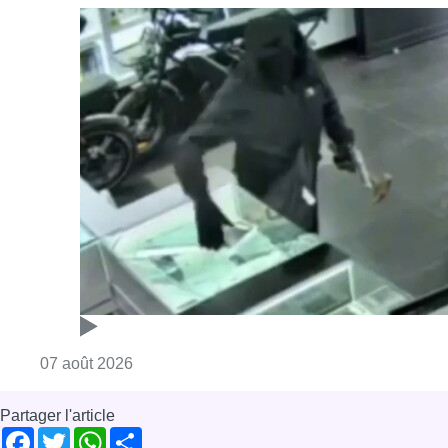
Consulter l'article "Deux mineurs interpell
07 août 2026
Partager l'article
Facebook
Twitter
WhatsApp
Share
10 octobre 2025
- 08h38
prime Renolution
Primes
renolution
Rénovation
Formation bruxelloise
News
Offres d’emploi