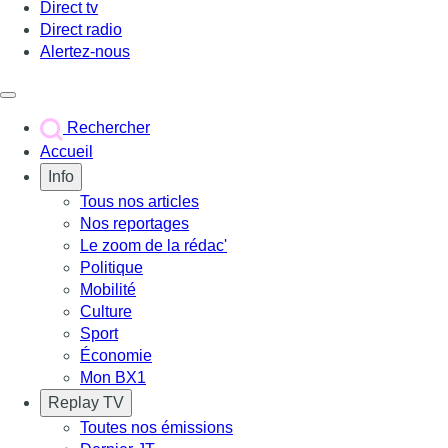
Direct tv
Direct radio
Alertez-nous
Déclencher le menu
Rechercher
Accueil
Info
Tous nos articles
Nos reportages
Le zoom de la rédac'
Politique
Mobilité
Culture
Sport
Économie
Mon BX1
Replay TV
Toutes nos émissions