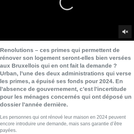
les primes, a épuisé ses fonds pour 2024. En
l’absence de gouvernement, c’est l’incertitude
pour les ménages concernés qui ont déposé un
dossier l’année dernière.
Les personnes qui ont rénové leur maison en 2024 peuvent
encore introduire une demande, mais sans garantie d’être
payées.
Le service téléphonique d’Urban est coupé, aucun courrier n’a
été envoyé, et beaucoup découvrent que leur dossier est
suspendu faute de budget.
Résultat : près de 1.800 dossiers sont bloqués, et 700 autres
pourraient s’ajouter d’ici à la fin de l’année. Tout ça alors que la
demande explose. L’an dernier, près de 8.500 dossiers ont été
introduits, contre seulement 2.000 deux ans plus tôt.
Et malgré une rallonge de 72 millions d’euros votée en 2024,
les fonds sont à nouveau épuisés, et ce, depuis six mois.