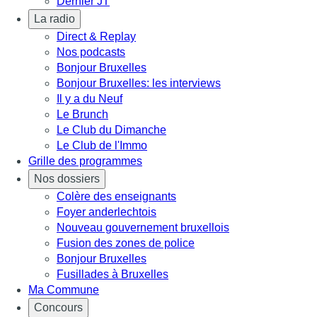
Dernier JT
La radio
Direct & Replay
Nos podcasts
Bonjour Bruxelles
Bonjour Bruxelles: les interviews
Il y a du Neuf
Le Brunch
Le Club du Dimanche
Le Club de l'Immo
Grille des programmes
Nos dossiers
Colère des enseignants
Foyer anderlechtois
Nouveau gouvernement bruxellois
Fusion des zones de police
Bonjour Bruxelles
Fusillades à Bruxelles
Ma Commune
Concours