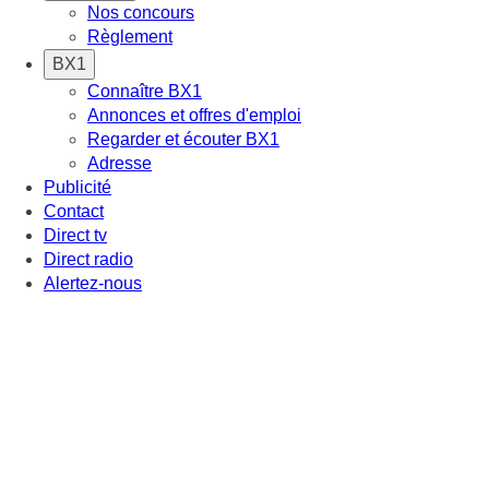
Nos concours
Règlement
BX1
Connaître BX1
Annonces et offres d'emploi
Regarder et écouter BX1
Adresse
Publicité
Contact
Direct tv
Direct radio
Alertez-nous