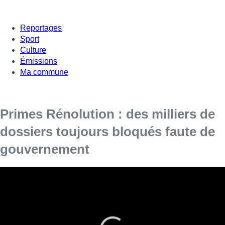
Reportages
Sport
Culture
Émissions
Ma commune
Primes Rénolution : des milliers de
dossiers toujours bloqués faute de
gouvernement
Renolutions – ces primes qui permettent de
rénover son logement seront-elles bien versées
aux Bruxellois qui en ont fait la demande ?
Urban, l’une des deux administrations qui verse