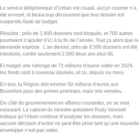
En tout, la Région doit environ 50 millions d’euros aux
Bruxellois pour des primes promises, mais non versées.
Du côté du gouvernement en affaires courantes, on se veut
rassurant. Le cabinet du ministre-président Rudy Vervoort
indique qu’Urban continue d’analyser les dossiers, mais
aucune décision d’octroi ne peut être prise tant qu’une nouvelle
enveloppe n’est pas votée.
Cette décision pourrait venir du Parlement… ou du futur
gouvernement, toujours en négociation.
Seule bonne nouvelle : il reste encore un peu d’argent chez
Bruxelles Environnement, qui gère les primes liées à l’énergie
comme l’isolation. Quatre millions d’euros de ces primes
accordées doivent encore être versé d’ici à la fin de l’année.
■
Les explications d’Anaïs Corbin dans Bonjour Bruxelles
Lire aussi :