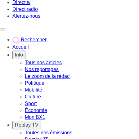
Direct tv
Direct radio
Alertez-nous
Déclencher le menu
Rechercher
Accueil
Info
Tous nos articles
Nos reportages
Le zoom de la rédac'
Politique
Mobilité
Culture
Sport
Économie
Mon BX1
Replay TV
Toutes nos émissions