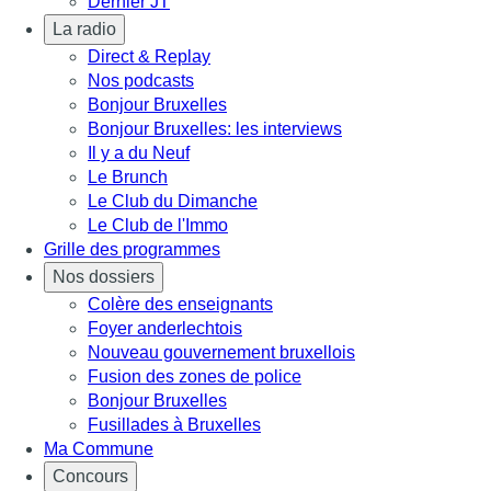
Dernier JT
La radio
Direct & Replay
Nos podcasts
Bonjour Bruxelles
Bonjour Bruxelles: les interviews
Il y a du Neuf
Le Brunch
Le Club du Dimanche
Le Club de l'Immo
Grille des programmes
Nos dossiers
Colère des enseignants
Foyer anderlechtois
Nouveau gouvernement bruxellois
Fusion des zones de police
Bonjour Bruxelles
Fusillades à Bruxelles
Ma Commune
Concours