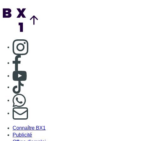
Back to top
Consulter page Instagram
Consulter page Facebook
Consulter Youtube
Consulter TikTok
Nous rejoindre sur Whatsapp
S'abonner à notre newsletter
Connaître BX1
Publicité