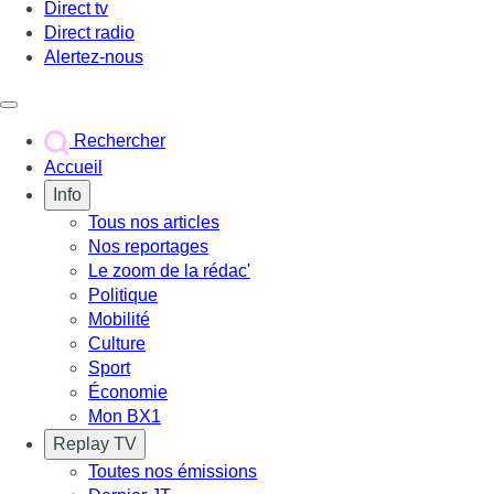
Direct tv
Direct radio
Alertez-nous
Déclencher le menu
Rechercher
Accueil
Info
Tous nos articles
Nos reportages
Le zoom de la rédac'
Politique
Mobilité
Culture
Sport
Économie
Mon BX1
Replay TV
Toutes nos émissions