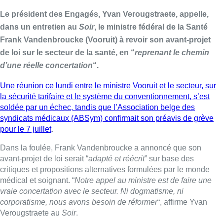
Le président des Engagés, Yvan Verougstraete, appelle,
dans un entretien au
Soir
, le ministre fédéral de la Santé
Frank Vandenbroucke (Vooruit) à revoir son avant-projet
de loi sur le secteur de la santé, en “
reprenant le chemin
d’une réelle concertation
“.
Une réunion ce lundi entre le ministre Vooruit et le secteur, sur
la sécurité tarifaire et le système du conventionnement, s’est
soldée par un échec, tandis que l’Association belge des
syndicats médicaux (ABSym) confirmait son préavis de grève
pour le 7 juillet
.
Dans la foulée, Frank Vandenbroucke a annoncé que son
avant-projet de loi serait “
adapté et réécrit
” sur base des
critiques et propositions alternatives formulées par le monde
médical et soignant. “
Notre appel au ministre est de faire une
vraie concertation avec le secteur. Ni dogmatisme, ni
corporatisme, nous avons besoin de réformer
“, affirme Yvan
Verougstraete au
Soir
.