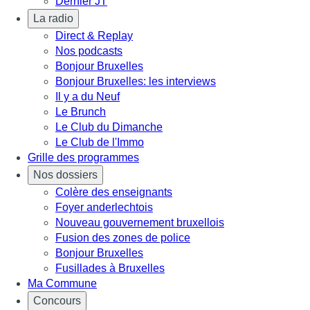
Dernier JT
La radio
Direct & Replay
Nos podcasts
Bonjour Bruxelles
Bonjour Bruxelles: les interviews
Il y a du Neuf
Le Brunch
Le Club du Dimanche
Le Club de l'Immo
Grille des programmes
Nos dossiers
Colère des enseignants
Foyer anderlechtois
Nouveau gouvernement bruxellois
Fusion des zones de police
Bonjour Bruxelles
Fusillades à Bruxelles
Ma Commune
Concours