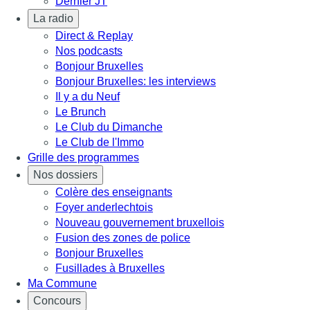
Dernier JT
La radio
Direct & Replay
Nos podcasts
Bonjour Bruxelles
Bonjour Bruxelles: les interviews
Il y a du Neuf
Le Brunch
Le Club du Dimanche
Le Club de l'Immo
Grille des programmes
Nos dossiers
Colère des enseignants
Foyer anderlechtois
Nouveau gouvernement bruxellois
Fusion des zones de police
Bonjour Bruxelles
Fusillades à Bruxelles
Ma Commune
Concours