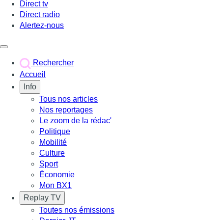
Direct tv
Direct radio
Alertez-nous
Déclencher le menu
Rechercher
Accueil
Info
Tous nos articles
Nos reportages
Le zoom de la rédac'
Politique
Mobilité
Culture
Sport
Économie
Mon BX1
Replay TV
Toutes nos émissions