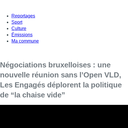
Reportages
Sport
Culture
Émissions
Ma commune
Négociations bruxelloises : une
nouvelle réunion sans l’Open VLD,
Les Engagés déplorent la politique
de “la chaise vide”
La réunion a commencé à 12h30, sans l’Open
VLD. Georges-Louis Bouchez a laissé entendre
qu’il avait une proposition à soumettre. Suivez