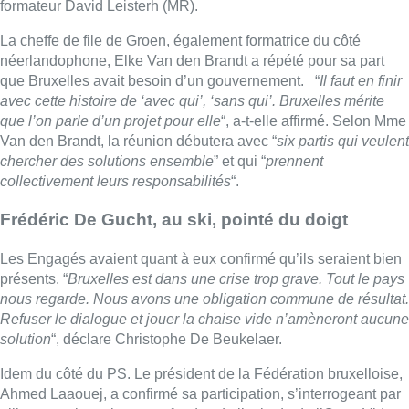
solution proposée par Frédéric De Gucht revient à encourager
une co-gestion de Bruxelles depuis le fédéral, jamais vue
depuis la création de la Région-capitale.
►
Interview |
Alexia Bertrand (Open VLD) : Une formation
sans la N-VA ? “Dire que Bruxelles va s’en sortir sans le parti
du Premier ministre, c’est un leurre”
“
Le choix qui s’offre à nous est l’absence de gouvernement ou
un gouvernement sans la N-VA
” a embrayé pour sa part, Elke
Van den Brandt. “
Je trouve les vétos extrêmement regrettables,
mais notre Bruxelles bien-aimée est confrontée à d’énormes
défis. Je choisis donc de mettre en place un gouvernement
capable d’effectuer les réformes nécessaires. C’est la raison
pour laquelle nous participons à ces réunions. Groen est prêt à
travailler sans veto ni exclusive
“, a souligné la cheffe de file de
la formation
sortie en tête des élections, côté néerlandophone à
Bruxelles
.
Par ailleurs, il ressort de contacts pris ci et là dans l’entourage
des négociateurs bruxellois que ceux-ci ont apprécié à