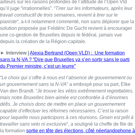
géométrie variable l’absence à Bruxelles du négociateur Open
Vld Frédéric De Gucht, actuellement en Suisse dans une
station de ski, alors qu’il prend une part active au nouvel
épisode de glissade politique dans la Région-capitale.
►
Lire aussi |
L’édito de Fabrice Grosfilley : Déboussolés
BX1 avec Belga – Photo : Belga
Lire aussi :
Collision entre trois véhicules à
Uccle, deux conducteurs
transportés à l’hôpital