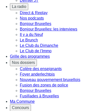
Dernier JT
La radio
Direct & Replay
Nos podcasts
Bonjour Bruxelles
Bonjour Bruxelles: les interviews
Il y a du Neuf
Le Brunch
Le Club du Dimanche
Le Club de l'Immo
Grille des programmes
Nos dossiers
Colère des enseignants
Foyer anderlechtois
Nouveau gouvernement bruxellois
Fusion des zones de police
Bonjour Bruxelles
Fusillades à Bruxelles
Ma Commune
Concours