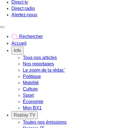
Direct tv
Direct radio
Alertez-nous
Déclencher le menu
Rechercher
Accueil
Info
Tous nos articles
Nos reportages
Le zoom de la rédac'
Politique
Mobilité
Culture
Sport
Économie
Mon BX1
Replay TV
Toutes nos émissions