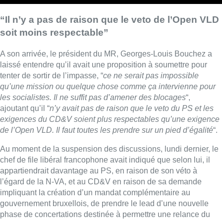
avec cette histoire de ‘avec qui’, ‘sans qui’. Bruxelles mérite
que l’on parle d’un projet pour elle
“, a-t-elle affirmé. Selon Mme
Van den Brandt, la réunion débutera avec “
six partis qui veulent
chercher des solutions ensemble
” et qui “
prennent
collectivement leurs responsabilités
“.
Frédéric De Gucht, au ski, pointé du doigt
Les Engagés avaient quant à eux confirmé qu’ils seraient bien
présents. “
Bruxelles est dans une crise trop grave. Tout le pays
nous regarde. Nous avons une obligation commune de résultat.
Refuser le dialogue et jouer la chaise vide n’amèneront aucune
solution
“, déclare Christophe De Beukelaer.
Idem du côté du PS. Le président de la Fédération bruxelloise,
Ahmed Laaouej, a confirmé sa participation, s’interrogeant par
ailleurs sur les raisons profondes de l’attitude de l’Open Vld
qu’il juge “irrationnelles”. “
Tirer sur les informateurs, après leur
travail constructif de trois semaines, revient à tirer sur le
pianiste
“, a-t-il notamment commenté, non sans déplorer que la