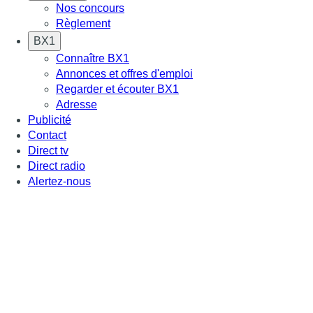
Nos concours
Règlement
BX1
Connaître BX1
Annonces et offres d'emploi
Regarder et écouter BX1
Adresse
Publicité
Contact
Direct tv
Direct radio
Alertez-nous