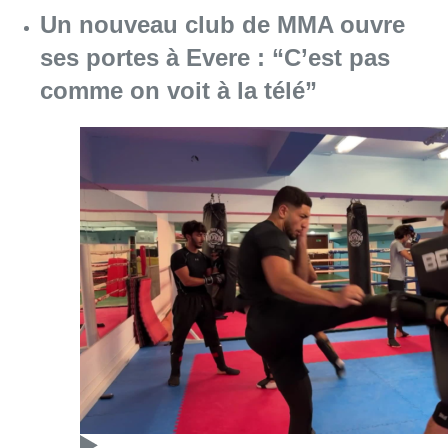
Facebook
Twitter
WhatsApp
Share
19 mars 2025
- 11h59
Modifié le
20 mai 2025
- 14h08
négociations bruxelloises
Politique
Formation bruxelloise
News
Politique
Offres d’emploi