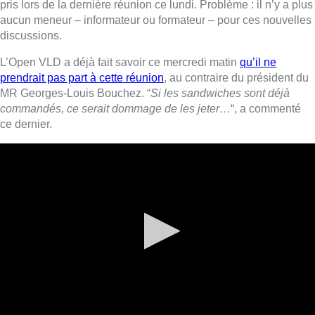
A son arrivée, le président du MR, Georges-Louis Bouchez a
laissé entendre qu’il avait une proposition à soumettre pour
tenter de sortir de l’impasse, “
ce ne serait pas impossible
qu’une mission ou quelque chose comme ça intervienne pour
les socialistes. Il ne suffit pas d’amener des blocages
“,
ajoutant qu’il “
n’y avait pas de raison que le veto du PS et les
exigences du CD&V soient plus respectables qu’une exigence
de l’Open VLD. Il faut toutes les prendre sur un pied d’égalité
“.
Au moment de la suspension des discussions, lundi dernier, le
chef de file libéral francophone avait indiqué que selon lui, il
appartiendrait davantage au PS, en raison de son véto à
l’égard de la N-VA, et au CD&V en raison de sa demande
impliquant la création d’un mandat complémentaire au
gouvernement bruxellois, de prendre le lead d’une nouvelle
phase de concertations destinée à permettre une relance du
formateur David Leisterh (MR).
La cheffe de file de Groen, également formatrice du côté
néerlandophone, Elke Van den Brandt a répété pour sa part
que Bruxelles avait besoin d’un gouvernement. “
Il faut en finir