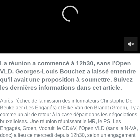
les dernières informations dans cet article.
Après l’échec de la mission des informateurs Christophe De
Beukelaer (Les Engagés) et Elke Van den Brandt (Groen), il y a
comme un air de retour à la case départ dans les négociations
bruxelloises. Une réunion réunissant le MR, le PS, Les
Engagés, Groen, Vooruit, le CD&V, l’Open VLD (sans la N-VA,
donc) a lieu ce mercredi depuis 12h30, selon un engagement
pris lors de la dernière réunion ce lundi. Problème : il n’y a plus
aucun meneur – informateur ou formateur – pour ces nouvelles
discussions.
L’Open VLD a déjà fait savoir ce mercredi matin
qu’il ne
prendrait pas part à cette réunion
, au contraire du président du
MR Georges-Louis Bouchez. “
Si les sandwiches sont déjà
commandés, ce serait dommage de les jeter…
“, a commenté
ce dernier.
“Il n’y a pas de raison que le veto de l’Open VLD
soit moins respectable”