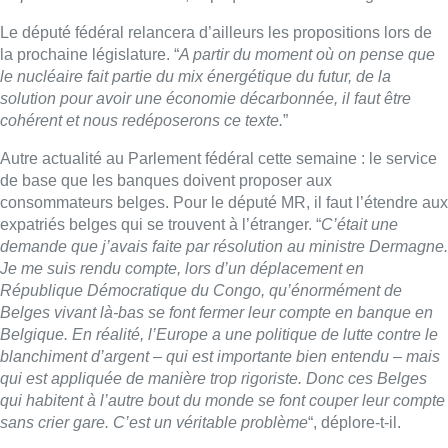
Je me suis rendu compte, lors d’un déplacement en
République Démocratique du Congo, qu’énormément de
Belges vivant là-bas se font fermer leur compte en banque en
Belgique. En réalité, l’Europe a une politique de lutte contre le
blanchiment d’argent – qui est importante bien entendu – mais
qui est appliquée de manière trop rigoriste. Donc ces Belges
qui habitent à l’autre bout du monde se font couper leur compte
sans crier gare. C’est un véritable problème
“, déplore-t-il.
Concernant la Palestine, Michel De Maegd souligne que le MR
ne souhaite pas reconnaître un Etat palestinien à ce stade. “
La
reconnaissance, à terme, elle se fera. Mais ce n’est pas pour
aujourd’hui. Je vais reprendre les mots du Premier ministre il y
a quelques jours à la Chambre ‘Cette reconnaissance doit, et
je cite, aider les populations, faire partie d’un processus qui
puisse stopper la violence et ouvrir une perspective d’avenir
pour les Palestiniens. Mais aussi donner une sécurité tant pour
les Palestiniens que pour les pays de la région.’ Aujourd’hui, il
y a la guerre comme vous le savez. Ce n’est pas le moment de
reconnaître l’Etat palestinien dans la forme actuelle. Je pense
qu’il faut une autorité palestinienne qui soit remaniée. Et que le