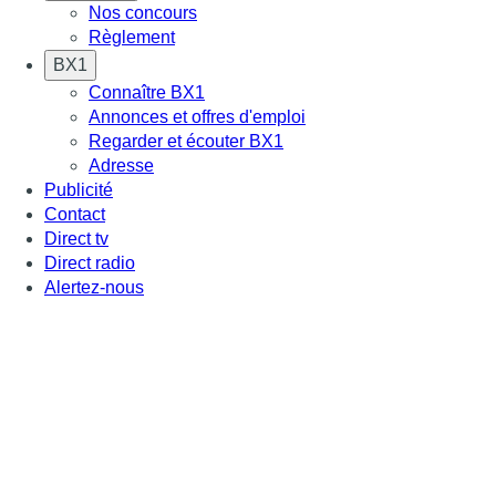
Nos concours
Règlement
BX1
Connaître BX1
Annonces et offres d'emploi
Regarder et écouter BX1
Adresse
Publicité
Contact
Direct tv
Direct radio
Alertez-nous