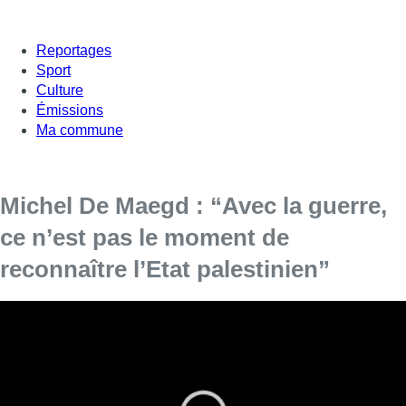
Reportages
Sport
Culture
Émissions
Ma commune
Michel De Maegd : “Avec la guerre,
ce n’est pas le moment de
reconnaître l’Etat palestinien”
Le député MR au Parlement fédéral et candidat à sa
réélection le 9 juin prochain Michel De Maegd était l’invité
de Bonjour Bruxelles. Il répondait aux questions de
Fabrice Grosfilley dans la matinale.
Interrogé sur l’abrogation de la loi sur le nucléaire, il confirme