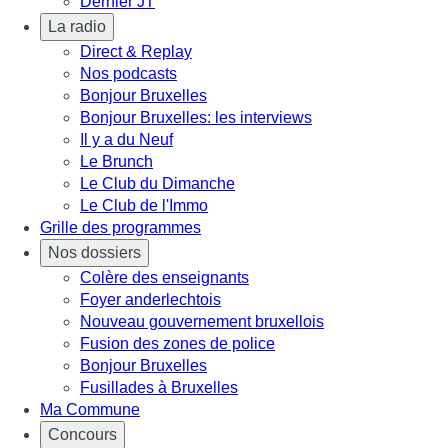
Dernier JT
La radio
Direct & Replay
Nos podcasts
Bonjour Bruxelles
Bonjour Bruxelles: les interviews
Il y a du Neuf
Le Brunch
Le Club du Dimanche
Le Club de l'Immo
Grille des programmes
Nos dossiers
Colère des enseignants
Foyer anderlechtois
Nouveau gouvernement bruxellois
Fusion des zones de police
Bonjour Bruxelles
Fusillades à Bruxelles
Ma Commune
Concours