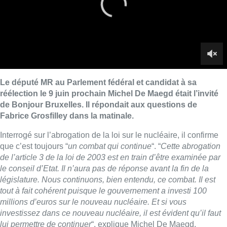
que c’est toujours “
un combat qui continue
“. “
Cette abrogation
de l’article 3 de la loi de 2003 est en train d’être examinée par
le conseil d’Etat. Il n’aura pas de réponse avant la fin de la
législature. Nous continuons, bien entendu, ce combat. Il est
tout à fait cohérent puisque le gouvernement a investi 100
millions d’euros sur le nouveau nucléaire. Et si vous
investissez dans ce nouveau nucléaire, il est évident qu’il faut
lui permettre de continuer
“, explique Michel De Maegd.
Le député fédéral relancera d’ailleurs les propositions lors de
la prochaine législature. “
A partir du moment où on pense que
le nucléaire fait partie du mix énergétique du futur, de la
solution pour avoir une économie décarbonnée, il faut être
cohérent et nous redéposerons ce texte.
”
Autre actualité au Parlement fédéral cette semaine : le service
de base que les banques doivent proposer aux
consommateurs belges. Pour le député MR, il faut l’étendre aux
expatriés belges qui se trouvent à l’étranger. “
C’était une
demande que j’avais faite par résolution au ministre Dermagne.