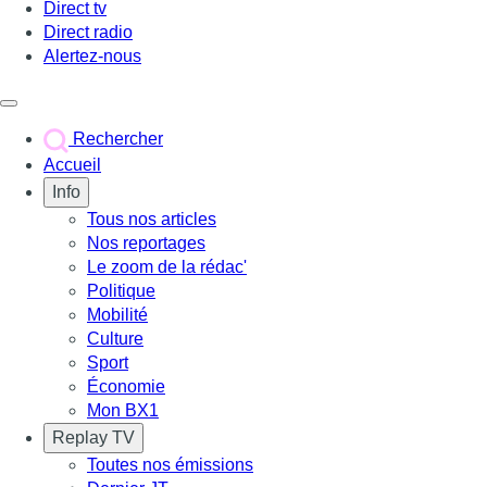
Direct tv
Direct radio
Alertez-nous
Déclencher le menu
Rechercher
Accueil
Info
Tous nos articles
Nos reportages
Le zoom de la rédac'
Politique
Mobilité
Culture
Sport
Économie
Mon BX1
Replay TV
Toutes nos émissions