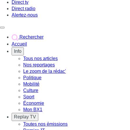
Direct tv
Direct radio
Alertez-nous
Déclencher le menu
Rechercher
Accueil
Info
Tous nos articles
Nos reportages
Le zoom de la rédac'
Politique
Mobilité
Culture
Sport
Économie
Mon BX1
Replay TV
Toutes nos émissions