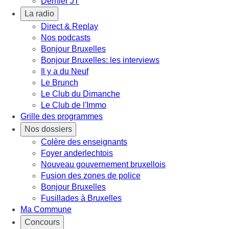
Dernier JT
La radio
Direct & Replay
Nos podcasts
Bonjour Bruxelles
Bonjour Bruxelles: les interviews
Il y a du Neuf
Le Brunch
Le Club du Dimanche
Le Club de l'Immo
Grille des programmes
Nos dossiers
Colère des enseignants
Foyer anderlechtois
Nouveau gouvernement bruxellois
Fusion des zones de police
Bonjour Bruxelles
Fusillades à Bruxelles
Ma Commune
Concours