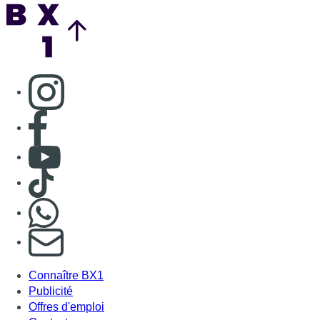
Back to top
Consulter page Instagram
Consulter page Facebook
Consulter Youtube
Consulter TikTok
Nous rejoindre sur Whatsapp
S'abonner à notre newsletter
Connaître BX1
Publicité
Offres d'emploi