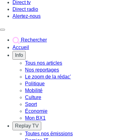
Direct tv
Direct radio
Alertez-nous
Déclencher le menu
Rechercher
Accueil
Info
Tous nos articles
Nos reportages
Le zoom de la rédac'
Politique
Mobilité
Culture
Sport
Économie
Mon BX1
Replay TV
Toutes nos émissions