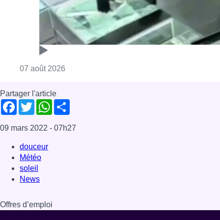
Consulter l'article "Deux mineurs interpell
07 août 2026
Partager l'article
Facebook
Twitter
WhatsApp
Share
09 mars 2022
- 07h27
douceur
Météo
soleil
News
Offres d’emploi