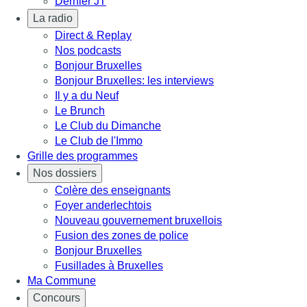
Dernier JT
La radio
Direct & Replay
Nos podcasts
Bonjour Bruxelles
Bonjour Bruxelles: les interviews
Il y a du Neuf
Le Brunch
Le Club du Dimanche
Le Club de l'Immo
Grille des programmes
Nos dossiers
Colère des enseignants
Foyer anderlechtois
Nouveau gouvernement bruxellois
Fusion des zones de police
Bonjour Bruxelles
Fusillades à Bruxelles
Ma Commune
Concours