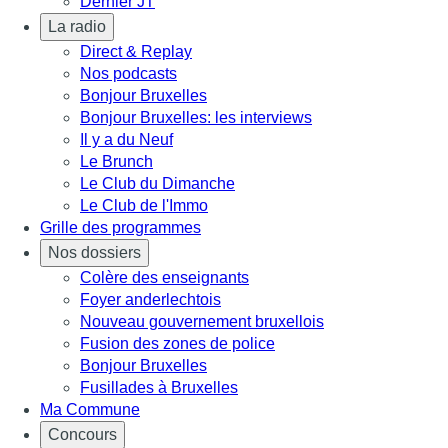
Dernier JT
La radio
Direct & Replay
Nos podcasts
Bonjour Bruxelles
Bonjour Bruxelles: les interviews
Il y a du Neuf
Le Brunch
Le Club du Dimanche
Le Club de l'Immo
Grille des programmes
Nos dossiers
Colère des enseignants
Foyer anderlechtois
Nouveau gouvernement bruxellois
Fusion des zones de police
Bonjour Bruxelles
Fusillades à Bruxelles
Ma Commune
Concours