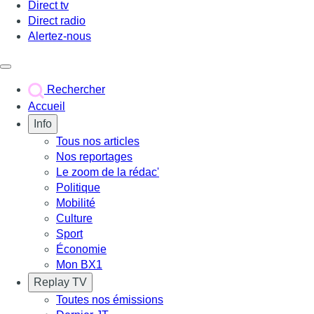
Direct tv
Direct radio
Alertez-nous
Déclencher le menu
Rechercher
Accueil
Info
Tous nos articles
Nos reportages
Le zoom de la rédac'
Politique
Mobilité
Culture
Sport
Économie
Mon BX1
Replay TV
Toutes nos émissions