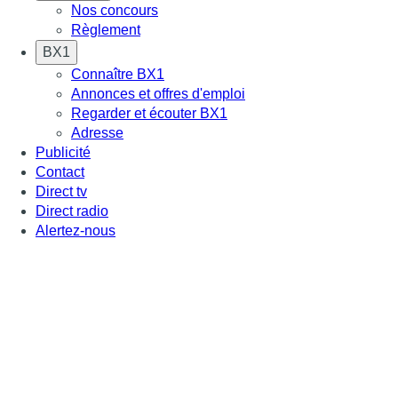
Nos concours
Règlement
BX1
Connaître BX1
Annonces et offres d'emploi
Regarder et écouter BX1
Adresse
Publicité
Contact
Direct tv
Direct radio
Alertez-nous