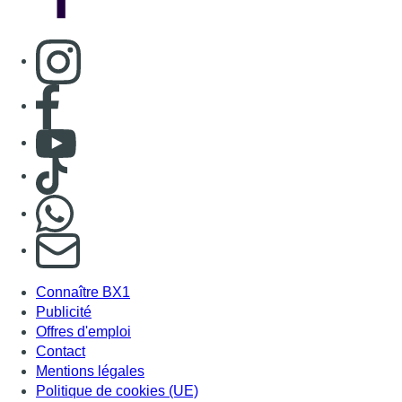
Consulter page Instagram
Consulter page Facebook
Consulter Youtube
Consulter TikTok
Nous rejoindre sur Whatsapp
S'abonner à notre newsletter
Connaître BX1
Publicité
Offres d'emploi
Contact
Mentions légales
Politique de cookies (UE)