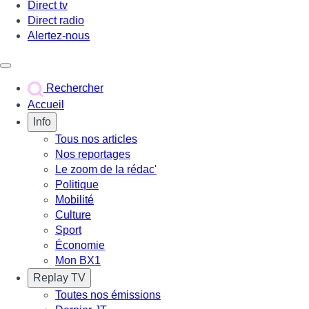
Direct tv
Direct radio
Alertez-nous
Déclencher le menu
Rechercher
Accueil
Info
Tous nos articles
Nos reportages
Le zoom de la rédac'
Politique
Mobilité
Culture
Sport
Économie
Mon BX1
Replay TV
Toutes nos émissions