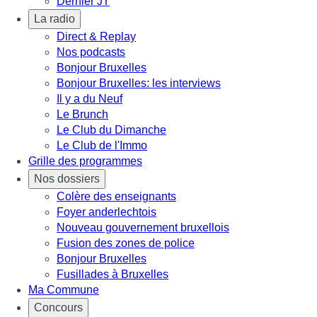
Dernier JT
La radio
Direct & Replay
Nos podcasts
Bonjour Bruxelles
Bonjour Bruxelles: les interviews
Il y a du Neuf
Le Brunch
Le Club du Dimanche
Le Club de l'Immo
Grille des programmes
Nos dossiers
Colère des enseignants
Foyer anderlechtois
Nouveau gouvernement bruxellois
Fusion des zones de police
Bonjour Bruxelles
Fusillades à Bruxelles
Ma Commune
Concours