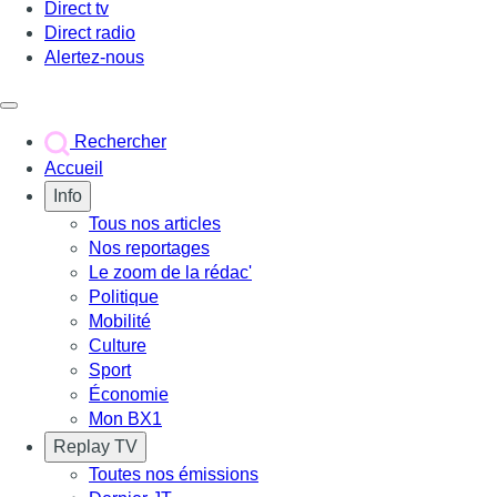
Direct tv
Direct radio
Alertez-nous
Déclencher le menu
Rechercher
Accueil
Info
Tous nos articles
Nos reportages
Le zoom de la rédac'
Politique
Mobilité
Culture
Sport
Économie
Mon BX1
Replay TV
Toutes nos émissions