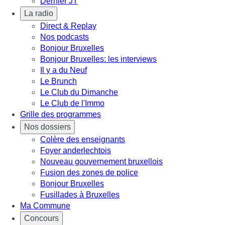
Dernier JT
La radio
Direct & Replay
Nos podcasts
Bonjour Bruxelles
Bonjour Bruxelles: les interviews
Il y a du Neuf
Le Brunch
Le Club du Dimanche
Le Club de l'Immo
Grille des programmes
Nos dossiers
Colère des enseignants
Foyer anderlechtois
Nouveau gouvernement bruxellois
Fusion des zones de police
Bonjour Bruxelles
Fusillades à Bruxelles
Ma Commune
Concours