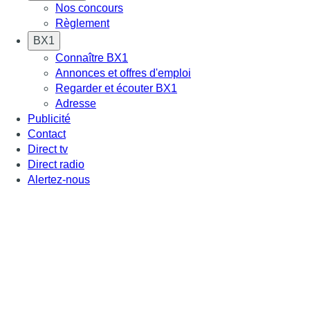
Nos concours
Règlement
BX1
Connaître BX1
Annonces et offres d'emploi
Regarder et écouter BX1
Adresse
Publicité
Contact
Direct tv
Direct radio
Alertez-nous