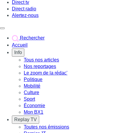
Direct tv
Direct radio
Alertez-nous
Déclencher le menu
Rechercher
Accueil
Info
Tous nos articles
Nos reportages
Le zoom de la rédac'
Politique
Mobilité
Culture
Sport
Économie
Mon BX1
Replay TV
Toutes nos émissions