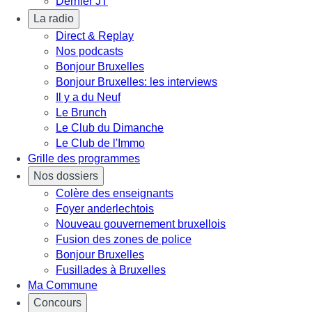
Dernier JT
La radio
Direct & Replay
Nos podcasts
Bonjour Bruxelles
Bonjour Bruxelles: les interviews
Il y a du Neuf
Le Brunch
Le Club du Dimanche
Le Club de l'Immo
Grille des programmes
Nos dossiers
Colère des enseignants
Foyer anderlechtois
Nouveau gouvernement bruxellois
Fusion des zones de police
Bonjour Bruxelles
Fusillades à Bruxelles
Ma Commune
Concours