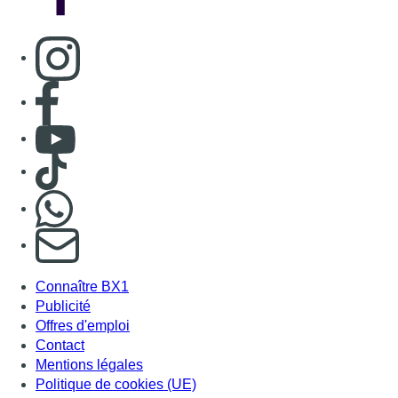
Consulter page Instagram
Consulter page Facebook
Consulter Youtube
Consulter TikTok
Nous rejoindre sur Whatsapp
S'abonner à notre newsletter
Connaître BX1
Publicité
Offres d'emploi
Contact
Mentions légales
Politique de cookies (UE)