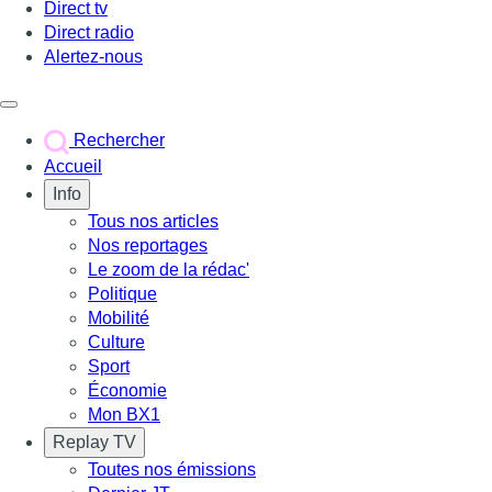
Direct tv
Direct radio
Alertez-nous
Déclencher le menu
Rechercher
Accueil
Info
Tous nos articles
Nos reportages
Le zoom de la rédac'
Politique
Mobilité
Culture
Sport
Économie
Mon BX1
Replay TV
Toutes nos émissions