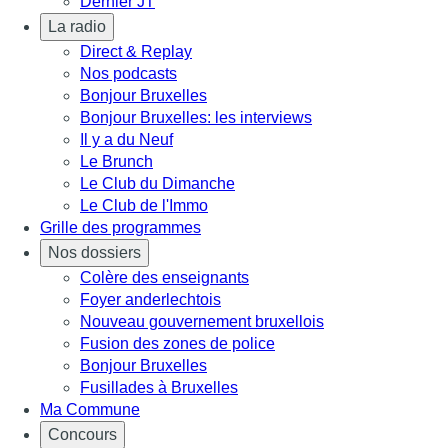
Dernier JT
La radio
Direct & Replay
Nos podcasts
Bonjour Bruxelles
Bonjour Bruxelles: les interviews
Il y a du Neuf
Le Brunch
Le Club du Dimanche
Le Club de l'Immo
Grille des programmes
Nos dossiers
Colère des enseignants
Foyer anderlechtois
Nouveau gouvernement bruxellois
Fusion des zones de police
Bonjour Bruxelles
Fusillades à Bruxelles
Ma Commune
Concours