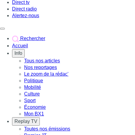
Direct tv
Direct radio
Alertez-nous
Déclencher le menu
Rechercher
Accueil
Info
Tous nos articles
Nos reportages
Le zoom de la rédac'
Politique
Mobilité
Culture
Sport
Économie
Mon BX1
Replay TV
Toutes nos émissions