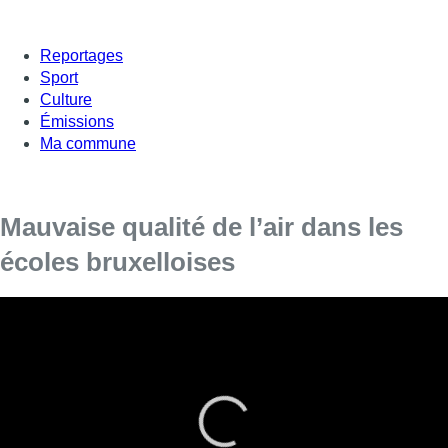
Reportages
Sport
Culture
Émissions
Ma commune
Mauvaise qualité de l’air dans les
écoles bruxelloises
Pendant un an, des mesures de dioxyde d’azote
ont été réalisées sur 67 écoles et deux crèches
bruxelloises. Sans exception, leur taux dépasse
du double, voire du triple les recommandations
de l’Organisation mondiale de la Santé (OMS).