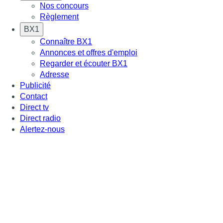
Nos concours
Règlement
BX1
Connaître BX1
Annonces et offres d'emploi
Regarder et écouter BX1
Adresse
Publicité
Contact
Direct tv
Direct radio
Alertez-nous