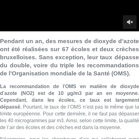
La recommandation de l’OMS en matière de dioxyde
d’azote (NO2) est de 10 µg/m3 par an en moyenne.
Cependant, dans les écoles, ce taux est largement
dépassé.
Pourtant, le taux de l’OMS n’est pas le même que la
limite européenne. Pour cette dernière, il ne faut pas dépasser
les 40 microgrammes par m3. Ainsi, selon cette limite, la qualité
de l’air des écoles et des crèches est dans la moyenne.
Néanmoins, pour les chercheurs d’air qui collaborent avec
Bruxelles Environnement, il faut se rapprocher des données de
l’OMS.
D’après la Cellule Interrégionale de l’Environnement
(CELINE), le dioxyde d’azote a causé la mort de 323
Bruxellois en 2018. De plus, cette pollution peut entraîner
des maladies respiratoires et cardio-vasculaires.
Pour le ministre bruxellois de la Transition climatique, de
l’environnement et de la santé, Alain Maron (Ecolo), il faut
redoubler d’efforts afin d’améliorer la qualité de l’air au
quotidien. Il ajoute que “
des mesures ambitieuses seron
prises pour mieux protéger la santé des Bruxellois
“.