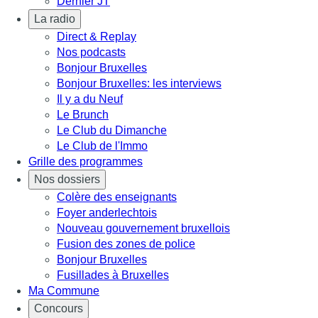
Dernier JT
La radio
Direct & Replay
Nos podcasts
Bonjour Bruxelles
Bonjour Bruxelles: les interviews
Il y a du Neuf
Le Brunch
Le Club du Dimanche
Le Club de l'Immo
Grille des programmes
Nos dossiers
Colère des enseignants
Foyer anderlechtois
Nouveau gouvernement bruxellois
Fusion des zones de police
Bonjour Bruxelles
Fusillades à Bruxelles
Ma Commune
Concours