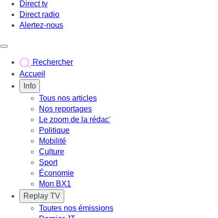
Direct tv
Direct radio
Alertez-nous
Déclencher le menu
Rechercher
Accueil
Info
Tous nos articles
Nos reportages
Le zoom de la rédac'
Politique
Mobilité
Culture
Sport
Économie
Mon BX1
Replay TV
Toutes nos émissions