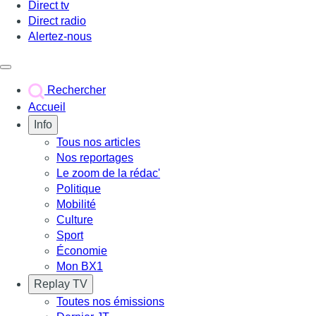
Direct tv
Direct radio
Alertez-nous
Déclencher le menu
Rechercher
Accueil
Info
Tous nos articles
Nos reportages
Le zoom de la rédac'
Politique
Mobilité
Culture
Sport
Économie
Mon BX1
Replay TV
Toutes nos émissions