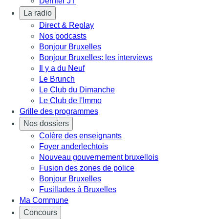
Dernier JT
La radio
Direct & Replay
Nos podcasts
Bonjour Bruxelles
Bonjour Bruxelles: les interviews
Il y a du Neuf
Le Brunch
Le Club du Dimanche
Le Club de l'Immo
Grille des programmes
Nos dossiers
Colère des enseignants
Foyer anderlechtois
Nouveau gouvernement bruxellois
Fusion des zones de police
Bonjour Bruxelles
Fusillades à Bruxelles
Ma Commune
Concours