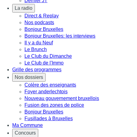
Dernier JT
La radio
Direct & Replay
Nos podcasts
Bonjour Bruxelles
Bonjour Bruxelles: les interviews
Il y a du Neuf
Le Brunch
Le Club du Dimanche
Le Club de l'Immo
Grille des programmes
Nos dossiers
Colère des enseignants
Foyer anderlechtois
Nouveau gouvernement bruxellois
Fusion des zones de police
Bonjour Bruxelles
Fusillades à Bruxelles
Ma Commune
Concours