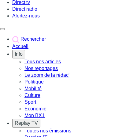
Direct tv
Direct radio
Alertez-nous
Déclencher le menu
Rechercher
Accueil
Info
Tous nos articles
Nos reportages
Le zoom de la rédac'
Politique
Mobilité
Culture
Sport
Économie
Mon BX1
Replay TV
Toutes nos émissions