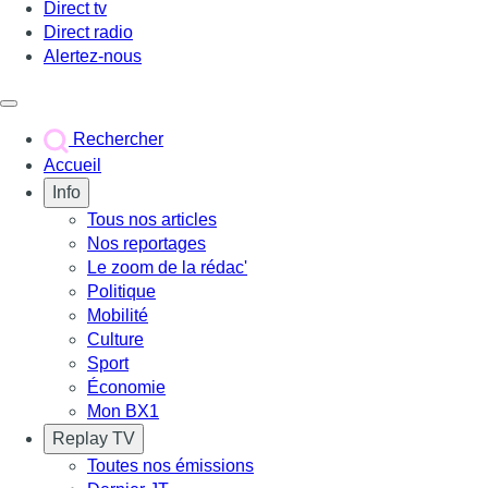
Direct tv
Direct radio
Alertez-nous
Déclencher le menu
Rechercher
Accueil
Info
Tous nos articles
Nos reportages
Le zoom de la rédac'
Politique
Mobilité
Culture
Sport
Économie
Mon BX1
Replay TV
Toutes nos émissions