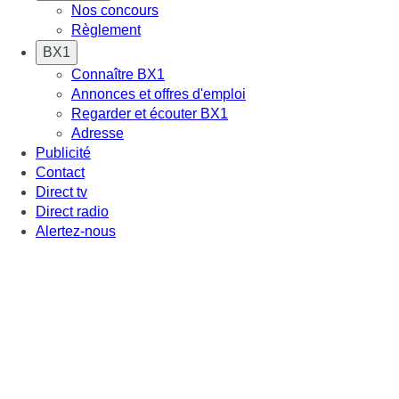
Nos concours
Règlement
BX1
Connaître BX1
Annonces et offres d'emploi
Regarder et écouter BX1
Adresse
Publicité
Contact
Direct tv
Direct radio
Alertez-nous