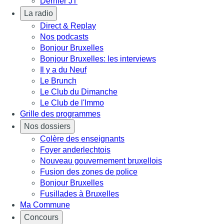
Dernier JT
La radio
Direct & Replay
Nos podcasts
Bonjour Bruxelles
Bonjour Bruxelles: les interviews
Il y a du Neuf
Le Brunch
Le Club du Dimanche
Le Club de l'Immo
Grille des programmes
Nos dossiers
Colère des enseignants
Foyer anderlechtois
Nouveau gouvernement bruxellois
Fusion des zones de police
Bonjour Bruxelles
Fusillades à Bruxelles
Ma Commune
Concours