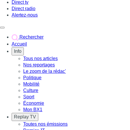
Direct tv
Direct radio
Alertez-nous
Déclencher le menu
Rechercher
Accueil
Info
Tous nos articles
Nos reportages
Le zoom de la rédac'
Politique
Mobilité
Culture
Sport
Économie
Mon BX1
Replay TV
Toutes nos émissions