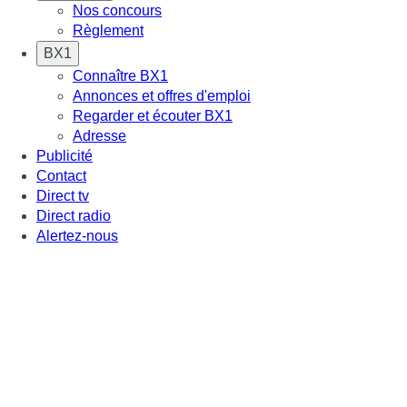
Nos concours
Règlement
BX1
Connaître BX1
Annonces et offres d'emploi
Regarder et écouter BX1
Adresse
Publicité
Contact
Direct tv
Direct radio
Alertez-nous