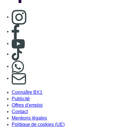
Consulter page Instagram
Consulter page Facebook
Consulter Youtube
Consulter TikTok
Nous rejoindre sur Whatsapp
S'abonner à notre newsletter
Connaître BX1
Publicité
Offres d'emploi
Contact
Mentions légales
Politique de cookies (UE)