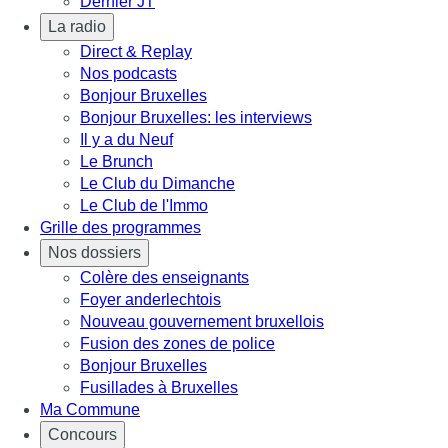
Dernier JT
La radio
Direct & Replay
Nos podcasts
Bonjour Bruxelles
Bonjour Bruxelles: les interviews
Il y a du Neuf
Le Brunch
Le Club du Dimanche
Le Club de l'Immo
Grille des programmes
Nos dossiers
Colère des enseignants
Foyer anderlechtois
Nouveau gouvernement bruxellois
Fusion des zones de police
Bonjour Bruxelles
Fusillades à Bruxelles
Ma Commune
Concours