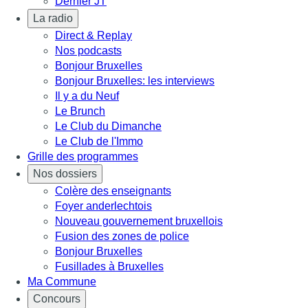
Dernier JT
La radio
Direct & Replay
Nos podcasts
Bonjour Bruxelles
Bonjour Bruxelles: les interviews
Il y a du Neuf
Le Brunch
Le Club du Dimanche
Le Club de l'Immo
Grille des programmes
Nos dossiers
Colère des enseignants
Foyer anderlechtois
Nouveau gouvernement bruxellois
Fusion des zones de police
Bonjour Bruxelles
Fusillades à Bruxelles
Ma Commune
Concours