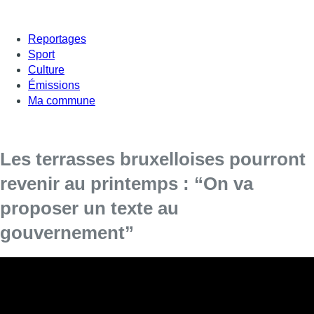
Reportages
Sport
Culture
Émissions
Ma commune
Les terrasses bruxelloises pourront
revenir au printemps : “On va
proposer un texte au
gouvernement”
Alors que la saison des terrasses approche à
grands pas, leur avenir est plus qu’incertain.
Durant la crise Covid, celles-ci étaient apparues