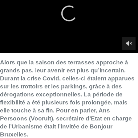
sur les trottoirs et les parkings, grâce à des
dérogations exceptionnelles. La période de
flexibilité a été plusieurs fois prolongée, mais
elle touche à sa fin. Pour en parler, Ans
Persoons (Vooruit), secrétaire d’Etat en charge
de l’Urbanisme était l’invitée de Bonjour
Bruxelles.
Ans Persoons tient à rassurer les restaurateurs,
les terrasses
étendues pourront revenir au printemps.
“On va proposer un
texte au gouvernement pour prolonger les terrasses. L’idéal
serait de l’intégrer dans le nouveau RRU pour régler cette
affaire une fois pour toutes.”
En attendant que cela soit
possible, et que la Région bruxelloise ait un gouvernement en
plein exercice, Vooruit a déposé un texte et la secrétaire d’Etat
est confiante.
► Voir aussi |
“Il faut arrêter ce cirque”, les Engagés
proposent de sanctionner les députés et les ministres en
cas de blocage politique