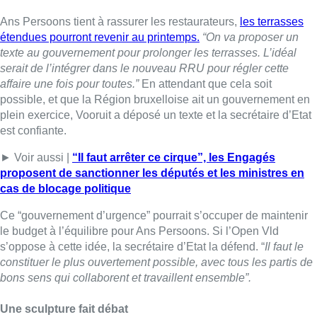
Ce “gouvernement d’urgence” pourrait s’occuper de maintenir
le budget à l’équilibre pour Ans Persoons. Si l’Open Vld
s’oppose à cette idée, la secrétaire d’Etat la défend. “
Il faut le
constituer le plus ouvertement possible, avec tous les partis de
bons sens qui collaborent et travaillent ensemble”.
Une sculpture fait débat
“La Maturité” ne sera pas classée par la Région bruxelloise,
mais déplacée. La raison? La place va être entièrement
réaménagée en partant de Bozar jusqu’à la Gare centrale.
“Elle
est très minérale, et le projet de repenser l’axe nord midi prévoit
de refaire la place, avec beaucoup d’arbres. L’oeuvre n’avait
plus sa place”
, explique Ans Persons. Si cette décision a
provoqué l’émoi, notamment du MR, la secrétaire d’Etat assure
que
“déplacer des oeuvres ça se fait régulièrement”.
Elle
qualifie la polémique de
“fausse, même un peu hystérique”.
■ Interview d’
Ans Persoons
(Vooruit), secrétaire d’Etat en
charge de l’Urbanisme au micro de
Fabrice Grosfilley