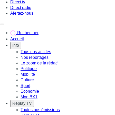
Direct tv
Direct radio
Alertez-nous
Déclencher le menu
Rechercher
Accueil
Info
Tous nos articles
Nos reportages
Le zoom de la rédac'
Politique
Mobilité
Culture
Sport
Économie
Mon BX1
Replay TV
Toutes nos émissions