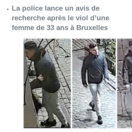
Consulter l'article "La police lance un avis 
06 août 2026
Partager l'article
Facebook
Twitter
WhatsApp
Share
29 janvier 2025
- 08h42
Ans Persoons
horeca
terrasses
Vooruit
Bonjour Bruxelles