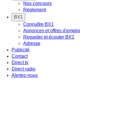
Nos concours
Règlement
BX1
Connaître BX1
Annonces et offres d'emploi
Regarder et écouter BX1
Adresse
Publicité
Contact
Direct tv
Direct radio
Alertez-nous