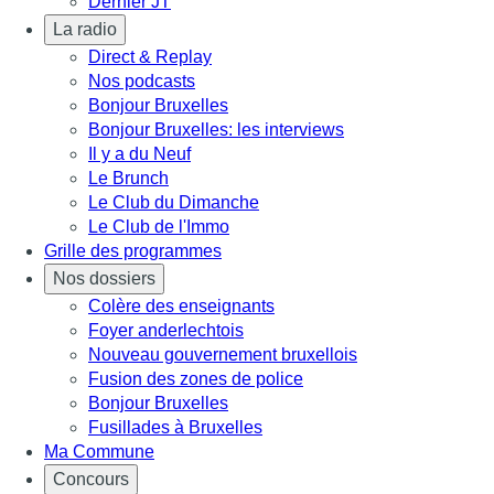
Dernier JT
La radio
Direct & Replay
Nos podcasts
Bonjour Bruxelles
Bonjour Bruxelles: les interviews
Il y a du Neuf
Le Brunch
Le Club du Dimanche
Le Club de l'Immo
Grille des programmes
Nos dossiers
Colère des enseignants
Foyer anderlechtois
Nouveau gouvernement bruxellois
Fusion des zones de police
Bonjour Bruxelles
Fusillades à Bruxelles
Ma Commune
Concours