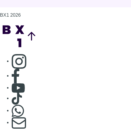
BX1 2026
Back to top
Consulter page Instagram
Consulter page Facebook
Consulter Youtube
Consulter TikTok
Nous rejoindre sur Whatsapp
S'abonner à notre newsletter