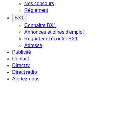
Nos concours
Règlement
BX1
Connaître BX1
Annonces et offres d'emploi
Regarder et écouter BX1
Adresse
Publicité
Contact
Direct tv
Direct radio
Alertez-nous