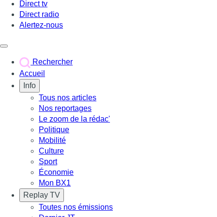
Direct tv
Direct radio
Alertez-nous
Déclencher le menu
Rechercher
Accueil
Info
Tous nos articles
Nos reportages
Le zoom de la rédac'
Politique
Mobilité
Culture
Sport
Économie
Mon BX1
Replay TV
Toutes nos émissions