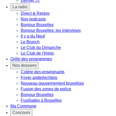
Dernier JT
La radio
Direct & Replay
Nos podcasts
Bonjour Bruxelles
Bonjour Bruxelles: les interviews
Il y a du Neuf
Le Brunch
Le Club du Dimanche
Le Club de l'Immo
Grille des programmes
Nos dossiers
Colère des enseignants
Foyer anderlechtois
Nouveau gouvernement bruxellois
Fusion des zones de police
Bonjour Bruxelles
Fusillades à Bruxelles
Ma Commune
Concours