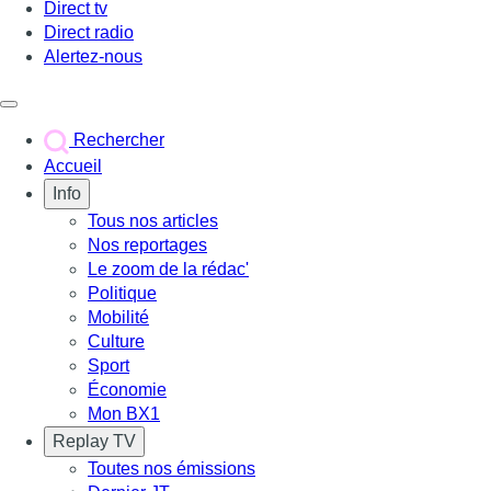
Direct tv
Direct radio
Alertez-nous
Déclencher le menu
Rechercher
Accueil
Info
Tous nos articles
Nos reportages
Le zoom de la rédac'
Politique
Mobilité
Culture
Sport
Économie
Mon BX1
Replay TV
Toutes nos émissions