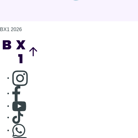
BX1 2026
Back to top
Consulter page Instagram
Consulter page Facebook
Consulter Youtube
Consulter TikTok
Nous rejoindre sur Whatsapp