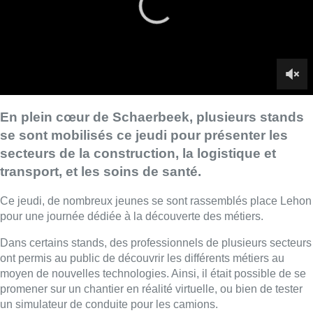
Ce jeudi, de nombreux jeunes se sont rassemblés place Lehon
pour une journée dédiée à la découverte des métiers.
Dans certains stands, des professionnels de plusieurs secteurs
ont permis au public de découvrir les différents métiers au
moyen de nouvelles technologies. Ainsi, il était possible de se
promener sur un chantier en réalité virtuelle, ou bien de tester
un simulateur de conduite pour les camions.
Il s’agissait de la première édition.
■ Un reportage de
Jean-Christophe Pesesse
,
Nicolas
Scheenaerts
et
Laurence Paciarelli
Lire aussi :
Météo : fraîcheur à la mer et
chaleur ailleurs, sous un ciel en
demi-teinte