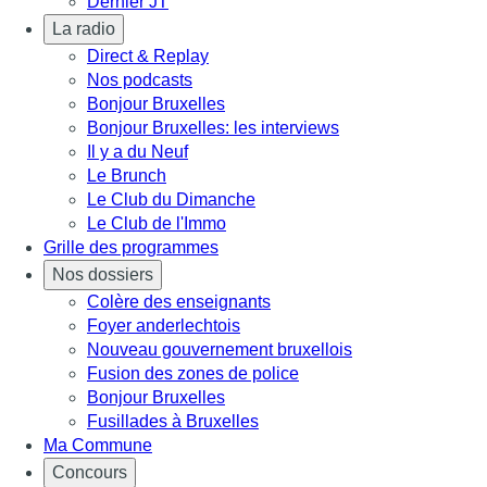
Dernier JT
La radio
Direct & Replay
Nos podcasts
Bonjour Bruxelles
Bonjour Bruxelles: les interviews
Il y a du Neuf
Le Brunch
Le Club du Dimanche
Le Club de l'Immo
Grille des programmes
Nos dossiers
Colère des enseignants
Foyer anderlechtois
Nouveau gouvernement bruxellois
Fusion des zones de police
Bonjour Bruxelles
Fusillades à Bruxelles
Ma Commune
Concours