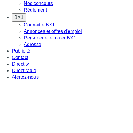
Nos concours
Règlement
BX1
Connaître BX1
Annonces et offres d'emploi
Regarder et écouter BX1
Adresse
Publicité
Contact
Direct tv
Direct radio
Alertez-nous