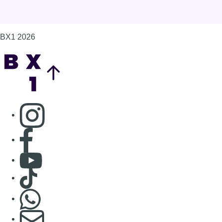
Consulter Youtube
Consulter TikTok
Nous rejoindre sur Whatsapp
S'abonner à notre newsletter
Connaître BX1
Publicité
Offres d'emploi
Contact
Mentions légales
Politique de cookies (UE)
Gérer les cookies