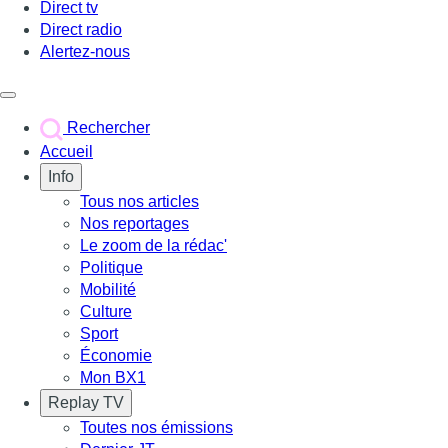
Direct tv
Direct radio
Alertez-nous
Déclencher le menu
Rechercher
Accueil
Info
Tous nos articles
Nos reportages
Le zoom de la rédac'
Politique
Mobilité
Culture
Sport
Économie
Mon BX1
Replay TV
Toutes nos émissions