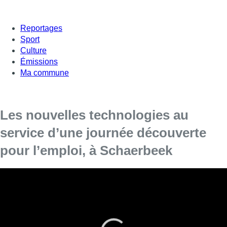
Reportages
Sport
Culture
Émissions
Ma commune
Les nouvelles technologies au
service d’une journée découverte
pour l’emploi, à Schaerbeek
En plein cœur de Schaerbeek, plusieurs stands
se sont mobilisés ce jeudi pour présenter les
secteurs de la construction, la logistique et
transport, et les soins de santé.