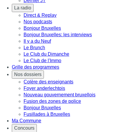
Dernier JT
La radio
Direct & Replay
Nos podcasts
Bonjour Bruxelles
Bonjour Bruxelles: les interviews
Il y a du Neuf
Le Brunch
Le Club du Dimanche
Le Club de l'Immo
Grille des programmes
Nos dossiers
Colère des enseignants
Foyer anderlechtois
Nouveau gouvernement bruxellois
Fusion des zones de police
Bonjour Bruxelles
Fusillades à Bruxelles
Ma Commune
Concours