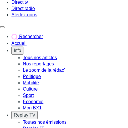
Direct tv
Direct radio
Alertez-nous
Déclencher le menu
Rechercher
Accueil
Info
Tous nos articles
Nos reportages
Le zoom de la rédac'
Politique
Mobilité
Culture
Sport
Économie
Mon BX1
Replay TV
Toutes nos émissions