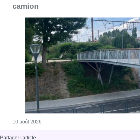
Consulter l'article "Jette : un pont percuté p
10 août 2026
Partager l'article
Facebook
Twitter
WhatsApp
Share
06 septembre 2022
- 17h00
Les Engagés
Politique
Yvan Verougstraete
News
Offres d’emploi