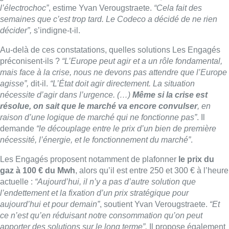
nécessité, l’énergie, et le fonctionnement du marché”
.
Les Engagés proposent notamment de plafonner
le prix du
gaz à 100 € du Mwh
, alors qu’il est entre 250 et 300 € à l’heure
actuelle :
“Aujourd’hui, il n’y a pas d’autre solution que
l’endettement et la fixation d’un prix stratégique pour
aujourd’hui et pour demain”
, soutient Yvan Verougstraete.
“Et
ce n’est qu’en réduisant notre consommation qu’on peut
apporter des solutions sur le long terme”.
Il propose également
qu’en cas de surplus, des investissements soient mis en place
ou qu’une redistribution soit proposée aux citoyens. Des
propositions évaluées à près de 7 milliards d’euros, évalue-t-on
du côté des Engagés.
►
Découvrez les chroniques de + d’Actu en replay et podcast
sur notre site ainsi que sur toutes les plateformes d’écoute
(Apple Podcasts, Deezer, Spotify…)
Gr.I. – Photo : Belga/Thierry Roge
Lire aussi :