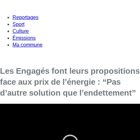
Reportages
Sport
Culture
Émissions
Ma commune
Les Engagés font leurs propositions
face aux prix de l’énergie : “Pas
d’autre solution que l’endettement”
Le vice-président des Engagés
était
l’invité de
Fabrice Grosfilley, dans + d’Actu, pour évoquer
la crise énergétique et les propositions de son
parti pour faire face à l’inflation.