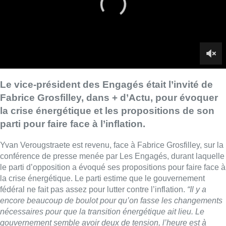
Yvan Verougstraete est revenu, face à Fabrice Grosfilley, sur la
conférence de presse menée par Les Engagés, durant laquelle
le parti d’opposition a évoqué ses propositions pour faire face à
la crise énergétique. Le parti estime que le gouvernement
fédéral ne fait pas assez pour lutter contre l’inflation.
“Il y a
encore beaucoup de boulot pour qu’on fasse les changements
nécessaires pour que la transition énergétique ait lieu. Le
gouvernement semble avoir deux de tension, l’heure est à
l’électrochoc”
, estime Yvan Verougstraete.
“Cela fait des
semaines que c’est trop tard. Le Codeco a décidé de ne rien
décider”,
s’indigne-t-il.
Au-delà de ces constatations, quelles solutions Les Engagés
préconisent-ils ?
“L’Europe peut agir et a un rôle fondamental,
mais face à la crise, nous ne devons pas attendre que l’Europe
agisse”,
dit-il.
“L’État doit agir directement. La situation
nécessite d’agir dans l’urgence. (…)
Même si la crise est
résolue, on sait que le marché va encore convulser
, en
raison d’une logique de marché qui ne fonctionne pas”
. Il
demande
“le découplage entre le prix d’un bien de première