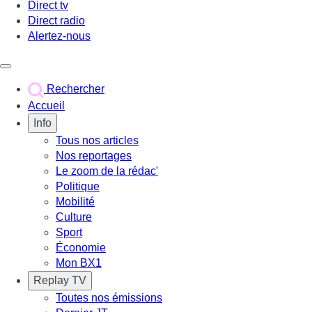
Direct tv
Direct radio
Alertez-nous
Déclencher le menu
Rechercher
Accueil
Info
Tous nos articles
Nos reportages
Le zoom de la rédac'
Politique
Mobilité
Culture
Sport
Économie
Mon BX1
Replay TV
Toutes nos émissions