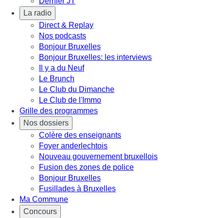
Dernier JT
La radio
Direct & Replay
Nos podcasts
Bonjour Bruxelles
Bonjour Bruxelles: les interviews
Il y a du Neuf
Le Brunch
Le Club du Dimanche
Le Club de l'Immo
Grille des programmes
Nos dossiers
Colère des enseignants
Foyer anderlechtois
Nouveau gouvernement bruxellois
Fusion des zones de police
Bonjour Bruxelles
Fusillades à Bruxelles
Ma Commune
Concours