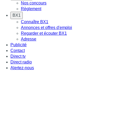
Nos concours
Règlement
BX1
Connaître BX1
Annonces et offres d'emploi
Regarder et écouter BX1
Adresse
Publicité
Contact
Direct tv
Direct radio
Alertez-nous