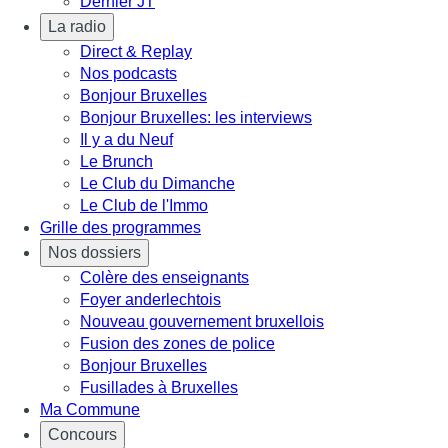
Dernier JT
La radio
Direct & Replay
Nos podcasts
Bonjour Bruxelles
Bonjour Bruxelles: les interviews
Il y a du Neuf
Le Brunch
Le Club du Dimanche
Le Club de l'Immo
Grille des programmes
Nos dossiers
Colère des enseignants
Foyer anderlechtois
Nouveau gouvernement bruxellois
Fusion des zones de police
Bonjour Bruxelles
Fusillades à Bruxelles
Ma Commune
Concours