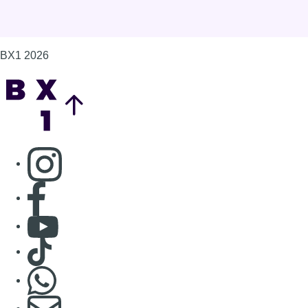
BX1 2026
Back to top
Consulter page Instagram
Consulter page Facebook
Consulter Youtube
Consulter TikTok
Nous rejoindre sur Whatsapp
S'abonner à notre newsletter