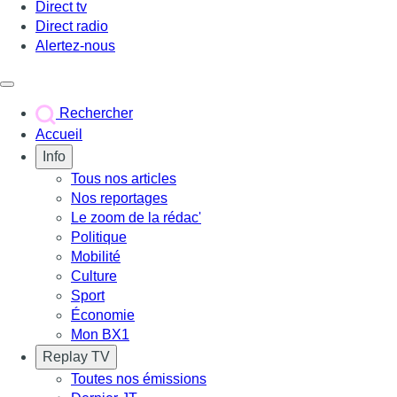
Direct tv
Direct radio
Alertez-nous
Déclencher le menu
Rechercher
Accueil
Info
Tous nos articles
Nos reportages
Le zoom de la rédac'
Politique
Mobilité
Culture
Sport
Économie
Mon BX1
Replay TV
Toutes nos émissions