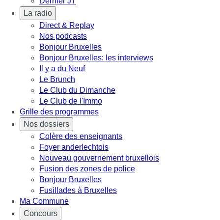
Dernier JT
La radio
Direct & Replay
Nos podcasts
Bonjour Bruxelles
Bonjour Bruxelles: les interviews
Il y a du Neuf
Le Brunch
Le Club du Dimanche
Le Club de l'Immo
Grille des programmes
Nos dossiers
Colère des enseignants
Foyer anderlechtois
Nouveau gouvernement bruxellois
Fusion des zones de police
Bonjour Bruxelles
Fusillades à Bruxelles
Ma Commune
Concours