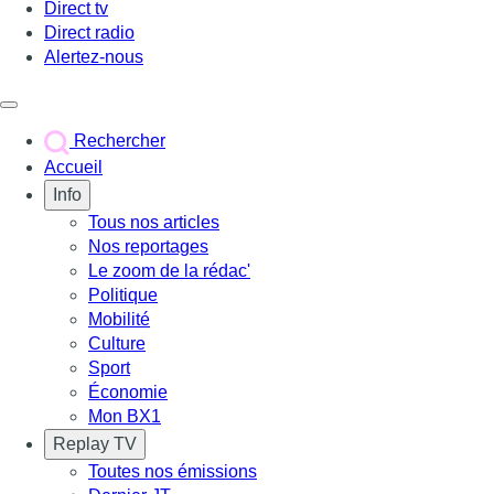
Direct tv
Direct radio
Alertez-nous
Déclencher le menu
Rechercher
Accueil
Info
Tous nos articles
Nos reportages
Le zoom de la rédac'
Politique
Mobilité
Culture
Sport
Économie
Mon BX1
Replay TV
Toutes nos émissions