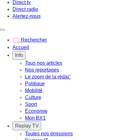
Direct tv
Direct radio
Alertez-nous
Déclencher le menu
Rechercher
Accueil
Info
Tous nos articles
Nos reportages
Le zoom de la rédac'
Politique
Mobilité
Culture
Sport
Économie
Mon BX1
Replay TV
Toutes nos émissions