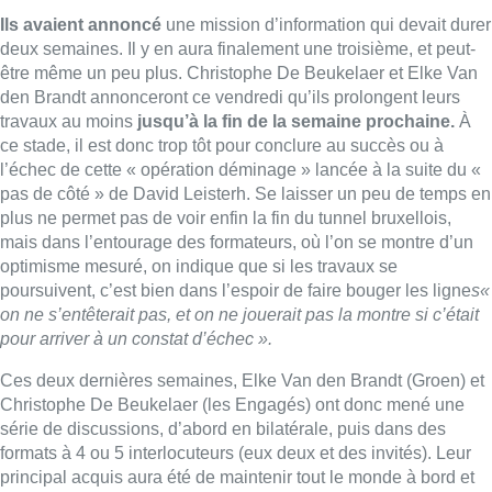
Ils avaient annoncé
une mission d’information qui devait durer
deux semaines. Il y en aura finalement une troisième, et peut-
être même un peu plus. Christophe De Beukelaer et Elke Van
den Brandt annonceront ce vendredi qu’ils prolongent leurs
travaux au moins
jusqu’à la fin de la semaine prochaine.
À
ce stade, il est donc trop tôt pour conclure au succès ou à
l’échec de cette « opération déminage » lancée à la suite du «
pas de côté » de David Leisterh. Se laisser un peu de temps en
plus ne permet pas de voir enfin la fin du tunnel bruxellois,
mais dans l’entourage des formateurs, où l’on se montre d’un
optimisme mesuré, on indique que si les travaux se
poursuivent, c’est bien dans l’espoir de faire bouger les ligne
s«
on ne s’entêterait pas, et on ne jouerait pas la montre si c’était
pour arriver à un constat d’échec ».
Ces deux dernières semaines, Elke Van den Brandt (Groen) et
Christophe De Beukelaer (les Engagés) ont donc mené une
série de discussions, d’abord en bilatérale, puis dans des
formats à 4 ou 5 interlocuteurs (eux deux et des invités). Leur
principal acquis aura été de maintenir tout le monde à bord et