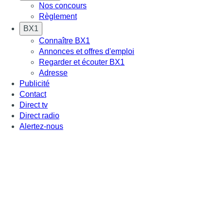
Nos concours
Règlement
BX1
Connaître BX1
Annonces et offres d'emploi
Regarder et écouter BX1
Adresse
Publicité
Contact
Direct tv
Direct radio
Alertez-nous