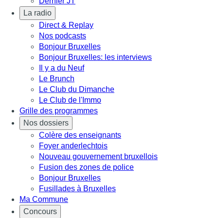
Dernier JT
La radio
Direct & Replay
Nos podcasts
Bonjour Bruxelles
Bonjour Bruxelles: les interviews
Il y a du Neuf
Le Brunch
Le Club du Dimanche
Le Club de l'Immo
Grille des programmes
Nos dossiers
Colère des enseignants
Foyer anderlechtois
Nouveau gouvernement bruxellois
Fusion des zones de police
Bonjour Bruxelles
Fusillades à Bruxelles
Ma Commune
Concours