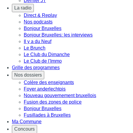
Dernier JT
La radio
Direct & Replay
Nos podcasts
Bonjour Bruxelles
Bonjour Bruxelles: les interviews
Il y a du Neuf
Le Brunch
Le Club du Dimanche
Le Club de l'Immo
Grille des programmes
Nos dossiers
Colère des enseignants
Foyer anderlechtois
Nouveau gouvernement bruxellois
Fusion des zones de police
Bonjour Bruxelles
Fusillades à Bruxelles
Ma Commune
Concours