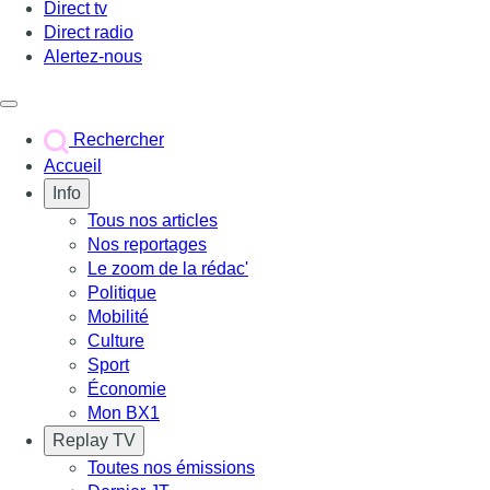
Direct tv
Direct radio
Alertez-nous
Déclencher le menu
Rechercher
Accueil
Info
Tous nos articles
Nos reportages
Le zoom de la rédac'
Politique
Mobilité
Culture
Sport
Économie
Mon BX1
Replay TV
Toutes nos émissions