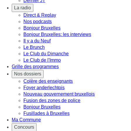
Dernier JT
La radio
Direct & Replay
Nos podcasts
Bonjour Bruxelles
Bonjour Bruxelles: les interviews
Il y a du Neuf
Le Brunch
Le Club du Dimanche
Le Club de l'Immo
Grille des programmes
Nos dossiers
Colère des enseignants
Foyer anderlechtois
Nouveau gouvernement bruxellois
Fusion des zones de police
Bonjour Bruxelles
Fusillades à Bruxelles
Ma Commune
Concours