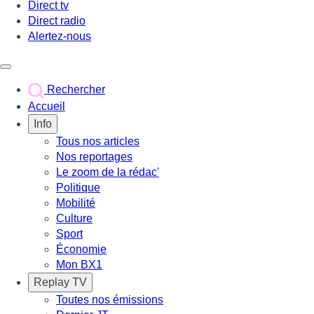
Direct tv
Direct radio
Alertez-nous
Déclencher le menu
Rechercher
Accueil
Info
Tous nos articles
Nos reportages
Le zoom de la rédac'
Politique
Mobilité
Culture
Sport
Économie
Mon BX1
Replay TV
Toutes nos émissions