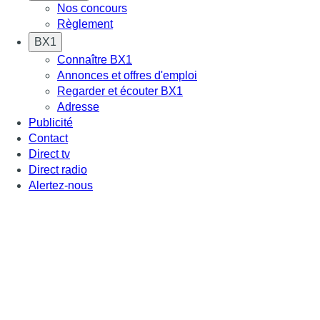
Nos concours
Règlement
BX1
Connaître BX1
Annonces et offres d'emploi
Regarder et écouter BX1
Adresse
Publicité
Contact
Direct tv
Direct radio
Alertez-nous