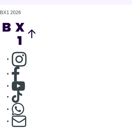
Consulter Youtube
Consulter TikTok
Nous rejoindre sur Whatsapp
S'abonner à notre newsletter
Connaître BX1
Publicité
Offres d'emploi
Contact
Mentions légales
Politique de cookies (UE)
Gérer les cookies