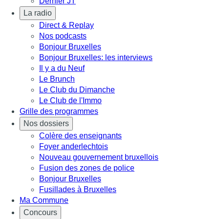
Dernier JT
La radio
Direct & Replay
Nos podcasts
Bonjour Bruxelles
Bonjour Bruxelles: les interviews
Il y a du Neuf
Le Brunch
Le Club du Dimanche
Le Club de l'Immo
Grille des programmes
Nos dossiers
Colère des enseignants
Foyer anderlechtois
Nouveau gouvernement bruxellois
Fusion des zones de police
Bonjour Bruxelles
Fusillades à Bruxelles
Ma Commune
Concours