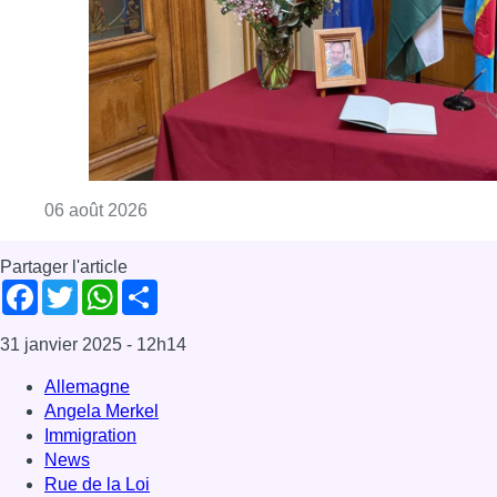
Facebook
Twitter
WhatsApp
Share
31 janvier 2025
- 12h14
Allemagne
Angela Merkel
Immigration
News
Rue de la Loi
Offres d’emploi