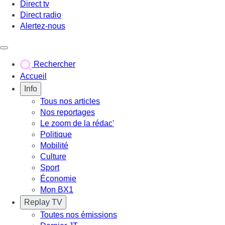
Direct tv
Direct radio
Alertez-nous
Déclencher le menu
Rechercher
Accueil
Info
Tous nos articles
Nos reportages
Le zoom de la rédac'
Politique
Mobilité
Culture
Sport
Économie
Mon BX1
Replay TV
Toutes nos émissions