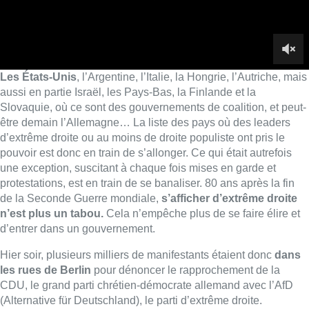
protestations, est en train de se banaliser. 80 ans après la fin
de la Seconde Guerre mondiale,
s’afficher d’extrême droite
n’est plus un tabou.
Cela n’empêche plus de se faire élire et
d’entrer dans un gouvernement.
Hier soir, plusieurs milliers de manifestants étaient donc
dans
les rues de Berlin
pour dénoncer le rapprochement de la
CDU, le grand parti chrétien-démocrate allemand avec l’AfD
(Alternative für Deutschland), le parti d’extrême droite.
Ensemble, ces deux formations ont voté mercredi une motion
visant à durcir la politique migratoire. C’est la première fois
depuis 1945 qu’un parti démocratique s’associe à l’extrême
droite en Allemagne. Depuis 80 ans, tous les partis
traditionnels avaient toujours exclu une coopération avec
l’extrême droite, appliquant la règle du “cordon sanitaire”. Pour
les manifestants d’hier soir, le vote de mercredi est donc
un
“tabou brisé”
, “absolument inacceptable”. Ils étaient 6 000 à
Berlin, ce qui n’est pas tant que cela, 5 000 à Leipzig, 7 000 à
Munich. Il y a eu des rassemblements à Düsseldorf, Hanovre,
Fribourg…