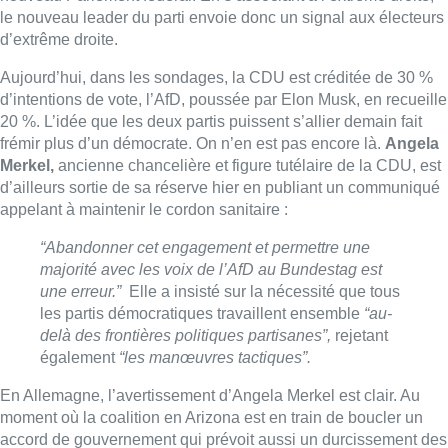
majorité avec les voix de l’AfD au Bundestag est
une erreur.”
Elle a insisté sur la nécessité que tous
les partis démocratiques travaillent ensemble
“au-
delà des frontières politiques partisanes”,
rejetant
également
“les manœuvres tactiques”.
En Allemagne, l’avertissement d’Angela Merkel est clair. Au
moment où la coalition en Arizona est en train de boucler un
accord de gouvernement qui prévoit aussi un durcissement des
règles migratoires, il est peut-être sain de se demander si cet
avertissement ne devrait pas résonner aussi chez nous.
Certes, le mouvement semble être le même partout : aux États-
Unis, en Italie… Tout le monde s’en prend aux migrants. C’est
quasiment
un réflexe pavlovien en temps de crise.
Mais c’est
justement parce que la crise est là qu’il faut se demander
quelle Belgique et quelle Europe nous voulons pour demain.
Le modèle de la forteresse repliée sur elle-même, parce qu’elle
ne pourrait pas accueillir la misère du monde… Le modèle qui
veut hiérarchiser l’accès aux droits humains ou à la prospérité
en fonction de l’origine ou de la nationalité… Que le slogan