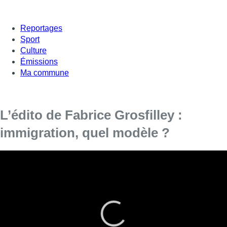
Reportages
Sport
Culture
Émissions
Ma commune
L’édito de Fabrice Grosfilley :
immigration, quel modèle ?
Les États-Unis
, l’Argentine, l’Italie, la Hongrie, l’Autriche, mais
aussi en partie Israël, les Pays-Bas, la Finlande et la
Slovaquie, où ce sont des gouvernements de coalition, et peut-
être demain l’Allemagne… La liste des pays où des leaders
d’extrême droite ou au moins de droite populiste ont pris le
pouvoir est donc en train de s’allonger. Ce qui était autrefois
une exception, suscitant à chaque fois mises en garde et