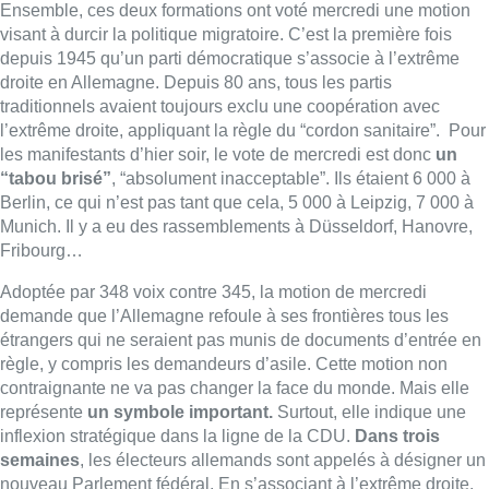
Adoptée par 348 voix contre 345, la motion de mercredi
demande que l’Allemagne refoule à ses frontières tous les
étrangers qui ne seraient pas munis de documents d’entrée en
règle, y compris les demandeurs d’asile. Cette motion non
contraignante ne va pas changer la face du monde. Mais elle
représente
un symbole important.
Surtout, elle indique une
inflexion stratégique dans la ligne de la CDU.
Dans trois
semaines
, les électeurs allemands sont appelés à désigner un
nouveau Parlement fédéral. En s’associant à l’extrême droite,
le nouveau leader du parti envoie donc un signal aux électeurs
d’extrême droite.
Aujourd’hui, dans les sondages, la CDU est créditée de 30 %
d’intentions de vote, l’AfD, poussée par Elon Musk, en recueille
20 %. L’idée que les deux partis puissent s’allier demain fait
frémir plus d’un démocrate. On n’en est pas encore là.
Angela
Merkel,
ancienne chancelière et figure tutélaire de la CDU, est
d’ailleurs sortie de sa réserve hier en publiant un communiqué
appelant à maintenir le cordon sanitaire :
“Abandonner cet engagement et permettre une