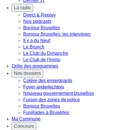
Dernier JT
La radio
Direct & Replay
Nos podcasts
Bonjour Bruxelles
Bonjour Bruxelles: les interviews
Il y a du Neuf
Le Brunch
Le Club du Dimanche
Le Club de l'Immo
Grille des programmes
Nos dossiers
Colère des enseignants
Foyer anderlechtois
Nouveau gouvernement bruxellois
Fusion des zones de police
Bonjour Bruxelles
Fusillades à Bruxelles
Ma Commune
Concours