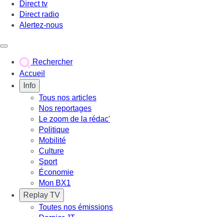
Direct tv
Direct radio
Alertez-nous
Déclencher le menu
Rechercher
Accueil
Info
Tous nos articles
Nos reportages
Le zoom de la rédac'
Politique
Mobilité
Culture
Sport
Économie
Mon BX1
Replay TV
Toutes nos émissions