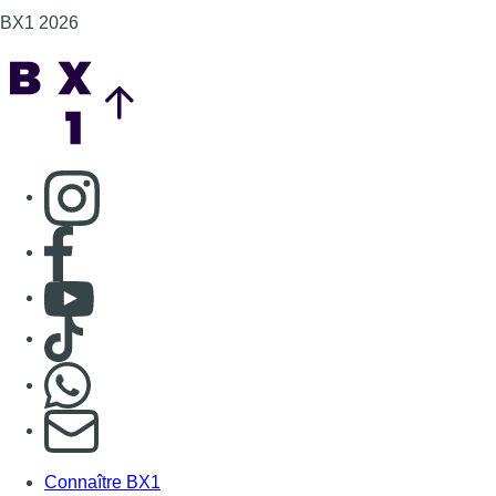
BX1 2026
Back to top
Consulter page Instagram
Consulter page Facebook
Consulter Youtube
Consulter TikTok
Nous rejoindre sur Whatsapp
S'abonner à notre newsletter
Connaître BX1