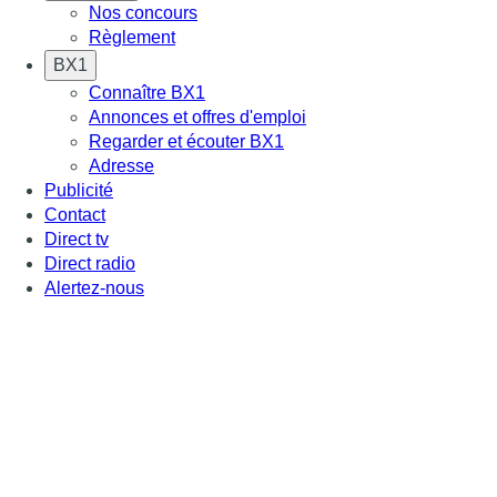
Nos concours
Règlement
BX1
Connaître BX1
Annonces et offres d'emploi
Regarder et écouter BX1
Adresse
Publicité
Contact
Direct tv
Direct radio
Alertez-nous