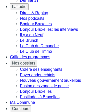
Dernier JT
La radio
Direct & Replay
Nos podcasts
Bonjour Bruxelles
Bonjour Bruxelles: les interviews
Il y a du Neuf
Le Brunch
Le Club du Dimanche
Le Club de l'Immo
Grille des programmes
Nos dossiers
Colère des enseignants
Foyer anderlechtois
Nouveau gouvernement bruxellois
Fusion des zones de police
Bonjour Bruxelles
Fusillades à Bruxelles
Ma Commune
Concours