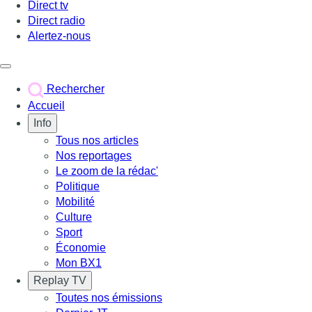
Direct tv
Direct radio
Alertez-nous
Déclencher le menu
Rechercher
Accueil
Info
Tous nos articles
Nos reportages
Le zoom de la rédac'
Politique
Mobilité
Culture
Sport
Économie
Mon BX1
Replay TV
Toutes nos émissions