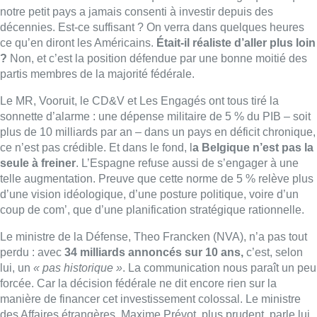
d’une vision idéologique, d’une posture politique, voire d’un
coup de com’, que d’une planification stratégique rationnelle.
Le ministre de la Défense, Theo Francken (NVA), n’a pas tout
perdu : avec
34 milliards annoncés sur 10 ans,
c’est, selon
lui, un
« pas historique »
. La communication nous paraît un peu
forcée. Car la décision fédérale ne dit encore rien sur la
manière de financer cet investissement colossal. Le ministre
des Affaires étrangères, Maxime Prévot, plus prudent, parle lui
d’un «
tournant stratégique »
. Il insiste sur la nécessité de
renforcer l’autonomie européenne, de sécuriser notre espace
aérien, nos stocks de munitions, nos capacités de
cybersécurité. Il met aussi en avant les retombées industrielles,
en particulier dans les hautes technologies.
Quand on parle d’investissement en matière de défense, on
pense bien sûr aux grandes firmes américaines. Mais aussi à
des fabricants d’armes ou de munitions basés en Wallonie et
en Flandre.
Bruxelles pourrait aussi en profiter.
Derrière les
batteries de missiles et les frégates, il y a aussi des usines, des
bureaux d’études, des ingénieurs. La capitale abrite déjà