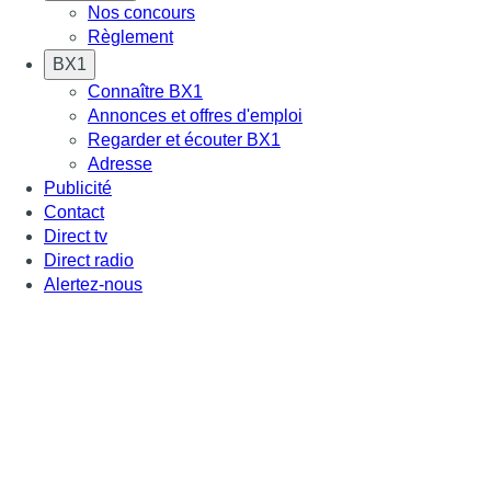
Nos concours
Règlement
BX1
Connaître BX1
Annonces et offres d'emploi
Regarder et écouter BX1
Adresse
Publicité
Contact
Direct tv
Direct radio
Alertez-nous