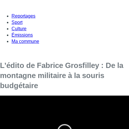
Reportages
Sport
Culture
Émissions
Ma commune
L’édito de Fabrice Grosfilley : De la
montagne militaire à la souris
budgétaire
La Belgique va devoir se faire toute petite
au sommet de
l’OTAN. Pas parce qu’elle refuse de défendre le principe d’un
effort militaire accru. Mais parce qu’elle n’a toujours pas décidé
comment le financer. Peut-être parce qu’elle n’a pas les
moyens de le financer. Et que la montagne budgétaire qu’on