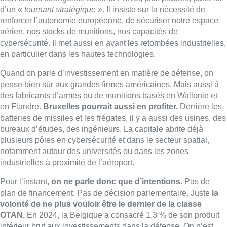
plusieurs pôles en cybersécurité et dans le secteur spatial,
notamment autour des universités ou dans les zones
industrielles à proximité de l’aéroport.
Pour l’instant,
on ne parle donc que d’intentions
. Pas de
plan de financement. Pas de décision parlementaire. Juste
la
volonté de ne plus vouloir être le dernier de la classe
OTAN.
En 2024, la Belgique a consacré 1,3 % de son produit
intérieur brut aux investissements dans la défense. On n’est
pas les plus mauvais : l’Espagne, la Slovénie, le Luxembourg
font encore moins. Mais on fait clairement partie des cancres.
La Pologne dépasse les 4 %. La Lettonie, l’Estonie ainsi que la
Grèce dépassent les 3 %. Le point commun de tous ces pays,
c’est d’être aux confins de l’Europe et d’être plus directement
exposés à une menace extérieure. Mais les Pays-Bas,
l’Allemagne et la France sont déjà au-dessus des 2 %. Donc
oui, la Belgique est en retard.
On ne pourra pas rattraper ce retard en quelques années
seulement. Cela demande un effort sur la durée. Un effort qui
sera probablement socialement douloureux. Car il faudra