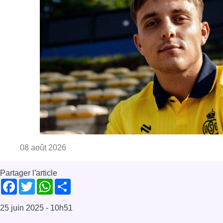
Consulter l'article "L’Union Saint-Gilloise at
08 août 2026
Partager l'article
Facebook
Twitter
WhatsApp
Share
25 juin 2025
- 10h51
Budget
Coalition Arizona
Défense
OTAN
News
Rue de la Loi
Offres d’emploi