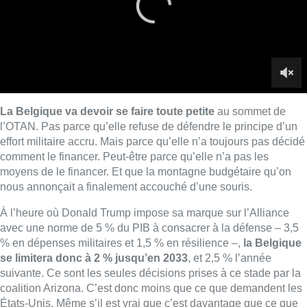
nous annonçait a finalement accouché d’une souris.
À l’heure où Donald Trump impose sa marque sur l’Alliance
avec une norme de 5 % du PIB à consacrer à la défense – 3,5
% en dépenses militaires et 1,5 % en résilience –,
la Belgique
se limitera donc à 2 % jusqu’en 2033
, et 2,5 % l’année
suivante. Ce sont les seules décisions prises à ce stade par la
coalition Arizona. C’est donc moins que ce que demandent les
États-Unis. Même s’il est vrai que c’est davantage que ce que
notre petit pays a jamais consenti à investir depuis des
décennies. Est-ce suffisant ? On verra dans quelques heures
ce qu’en diront les Américains.
Était-il réaliste d’aller plus loin
?
Non, et c’est la position défendue par une bonne moitié des
partis membres de la majorité fédérale.
Le MR, Vooruit, le CD&V et Les Engagés ont tous tiré la
sonnette d’alarme : une dépense militaire de 5 % du PIB – soit
plus de 10 milliards par an – dans un pays en déficit chronique,
ce n’est pas crédible. Et dans le fond, l
a Belgique n’est pas la
seule à freiner
. L’Espagne refuse aussi de s’engager à une
telle augmentation. Preuve que cette norme de 5 % relève plus