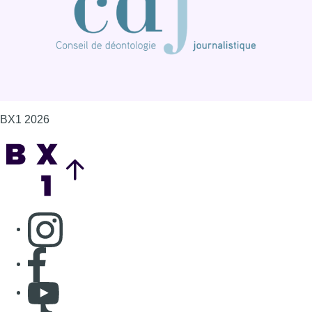
Consulter page Instagram
Consulter page Facebook
Consulter Youtube
Consulter TikTok
Nous rejoindre sur Whatsapp
S'abonner à notre newsletter
Connaître BX1
Publicité
Offres d'emploi
Contact
Mentions légales
Politique de cookies (UE)