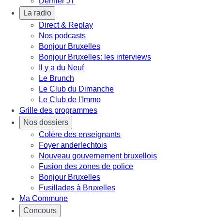
Dernier JT
La radio
Direct & Replay
Nos podcasts
Bonjour Bruxelles
Bonjour Bruxelles: les interviews
Il y a du Neuf
Le Brunch
Le Club du Dimanche
Le Club de l'Immo
Grille des programmes
Nos dossiers
Colère des enseignants
Foyer anderlechtois
Nouveau gouvernement bruxellois
Fusion des zones de police
Bonjour Bruxelles
Fusillades à Bruxelles
Ma Commune
Concours