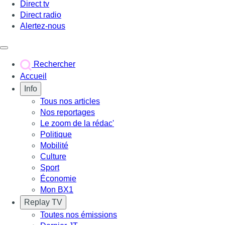
Direct tv
Direct radio
Alertez-nous
Déclencher le menu
Rechercher
Accueil
Info
Tous nos articles
Nos reportages
Le zoom de la rédac'
Politique
Mobilité
Culture
Sport
Économie
Mon BX1
Replay TV
Toutes nos émissions