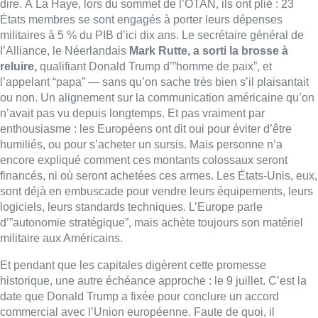
sont déjà en embuscade pour vendre leurs équipements, leurs
logiciels, leurs standards techniques. L’Europe parle
d’”autonomie stratégique”, mais achète toujours son matériel
militaire aux Américains.
Et pendant que les capitales digèrent cette promesse
historique, une autre échéance approche : le 9 juillet. C’est la
date que Donald Trump a fixée pour conclure un accord
commercial avec l’Union européenne. Faute de quoi, il
appliquera
des droits de douane pouvant aller jusqu’à 50 %.
La menace n’est pas théorique : Trump l’a répétée, avec son
sens habituel de la mise en scène, en visant nommément
certains pays. L’Espagne notamment, dont le Premier ministre
a refusé l’objectif des 5 % au sommet de La Haye : Trump a
promis de “leur faire payer deux fois plus cher”. Comment ?
Mystère. Mais la menace est là.
Prise dans ce bras de fer, l’Europe tente de
gagner du temps
.
Ursula von der Leyen mène les discussions, sans savoir
jusqu’où elle peut aller. L’Allemagne veut sauver son industrie
automobile, la Belgique appelle au calme, et certains États