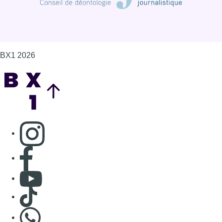
Consulter page Facebook
Consulter Youtube
Consulter TikTok
Nous rejoindre sur Whatsapp
S'abonner à notre newsletter
Connaître BX1
Publicité
Offres d'emploi
Contact
Mentions légales
Politique de cookies (UE)
Gérer les cookies