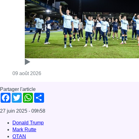
Partager l'article
Facebook
Twitter
WhatsApp
Share
27 juin 2025
- 09h58
Donald Trump
Mark Rutte
OTAN
Ursula von der Leyen
News
Rue de la Loi
Offres d’emploi