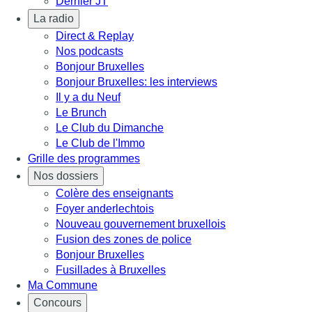
Dernier JT
La radio
Direct & Replay
Nos podcasts
Bonjour Bruxelles
Bonjour Bruxelles: les interviews
Il y a du Neuf
Le Brunch
Le Club du Dimanche
Le Club de l'Immo
Grille des programmes
Nos dossiers
Colère des enseignants
Foyer anderlechtois
Nouveau gouvernement bruxellois
Fusion des zones de police
Bonjour Bruxelles
Fusillades à Bruxelles
Ma Commune
Concours