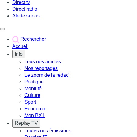
Direct tv
Direct radio
Alertez-nous
Déclencher le menu
Rechercher
Accueil
Info
Tous nos articles
Nos reportages
Le zoom de la rédac'
Politique
Mobilité
Culture
Sport
Économie
Mon BX1
Replay TV
Toutes nos émissions