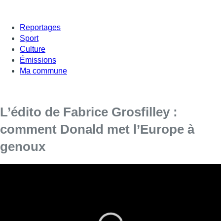
Reportages
Sport
Culture
Émissions
Ma commune
L’édito de Fabrice Grosfilley :
comment Donald met l’Europe à
genoux
Dans son édito de ce vendredi 27 juin, Fabrice
Grosfilley revient sur Trump et les politiques
européennes.
On a longtemps moqué ses outrances
, ses revirements, ses