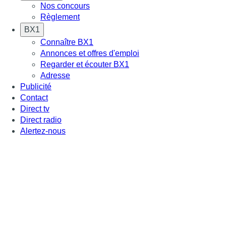
Nos concours
Règlement
BX1
Connaître BX1
Annonces et offres d'emploi
Regarder et écouter BX1
Adresse
Publicité
Contact
Direct tv
Direct radio
Alertez-nous