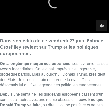
tweets incendiaires. On le disait imprévisible, ingérable,
grotesque parfois. Mais aujourd’hui, Donald Trump, président
des États-Unis, est en train de prendre la main. C’est
désormais lui qui fixe l’agenda des politiques européennes.
Depuis une semaine, les dirigeants européens passent d’un
sommet à l’autre avec une même obsession :
savoir ce que
Donald Trump va faire,
ou dire … ou ne pas faire et ne pas
dire. À La Haye, lors du sommet de l’OTAN, ils ont plié : 23
États membres se sont engagés à porter leurs dépenses
militaires à 5 % du PIB d’ici dix ans. Le secrétaire général de
l’Alliance, le Néerlandais
Mark Rutte, a sorti la brosse à
reluire,
qualifiant Donald Trump d’”homme de paix”, et
l’appelant “papa” — sans qu’on sache très bien s’il plaisantait
ou non. Un alignement sur la communication américaine qu’on
n’avait pas vu depuis longtemps. Et pas vraiment par
enthousiasme : les Européens ont dit oui pour éviter d’être
humiliés, ou pour s’acheter un sursis. Mais personne n’a
encore expliqué comment ces montants colossaux seront
financés, ni où seront achetées ces armes. Les États-Unis, eux,