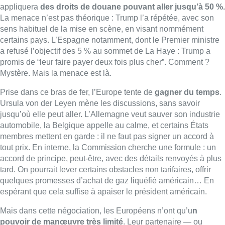
membres mettent en garde : il ne faut pas signer un accord à
tout prix. En interne, la Commission cherche une formule : un
accord de principe, peut-être, avec des détails renvoyés à plus
tard. On pourrait lever certains obstacles non tarifaires, offrir
quelques promesses d’achat de gaz liquéfié américain… En
espérant que cela suffise à apaiser le président américain.
Mais dans cette négociation, les Européens n’ont qu’u
n
pouvoir de manœuvre très limité
. Leur partenaire — ou
adversaire — ne dévoile pas ses intentions : les États-Unis
n’ont encore rien mis sur la table. Pas d’offre officielle, pas de
lettre, pas de document de travail à amender. Juste des
déclarations et des menaces. Mais ces menaces suffisent pour
que les Européens tentent de se coordonner et de chercher
une sortie de crise. Le sommet européen de Bruxelles, hier
soir, en est une nouvelle preuve. On y a parlé défense, soutien
à l’Ukraine, sanctions contre la Russie — mais toujours avec
l’ombre américaine en toile de fond. Les sanctions ont bien été
prolongées, de justesse, malgré les résistances de la Hongrie
et de la Slovaquie. Mais un nouveau paquet a été bloqué.