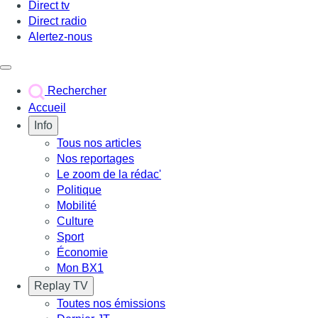
Direct tv
Direct radio
Alertez-nous
Déclencher le menu
Rechercher
Accueil
Info
Tous nos articles
Nos reportages
Le zoom de la rédac'
Politique
Mobilité
Culture
Sport
Économie
Mon BX1
Replay TV
Toutes nos émissions