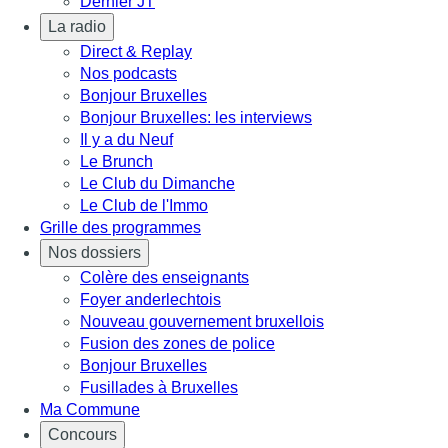
Dernier JT
La radio
Direct & Replay
Nos podcasts
Bonjour Bruxelles
Bonjour Bruxelles: les interviews
Il y a du Neuf
Le Brunch
Le Club du Dimanche
Le Club de l'Immo
Grille des programmes
Nos dossiers
Colère des enseignants
Foyer anderlechtois
Nouveau gouvernement bruxellois
Fusion des zones de police
Bonjour Bruxelles
Fusillades à Bruxelles
Ma Commune
Concours