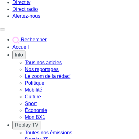
Direct tv
Direct radio
Alertez-nous
Déclencher le menu
Rechercher
Accueil
Info
Tous nos articles
Nos reportages
Le zoom de la rédac'
Politique
Mobilité
Culture
Sport
Économie
Mon BX1
Replay TV
Toutes nos émissions