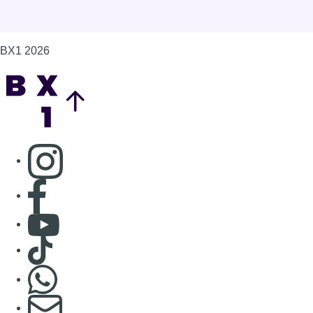
BX1 2026
Back to top
Consulter page Instagram
Consulter page Facebook
Consulter Youtube
Consulter TikTok
Nous rejoindre sur Whatsapp
S'abonner à notre newsletter