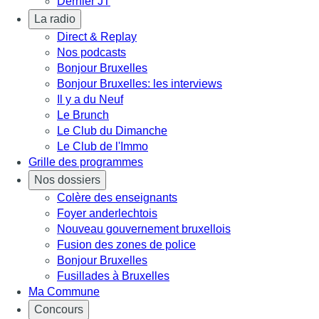
Dernier JT
La radio
Direct & Replay
Nos podcasts
Bonjour Bruxelles
Bonjour Bruxelles: les interviews
Il y a du Neuf
Le Brunch
Le Club du Dimanche
Le Club de l'Immo
Grille des programmes
Nos dossiers
Colère des enseignants
Foyer anderlechtois
Nouveau gouvernement bruxellois
Fusion des zones de police
Bonjour Bruxelles
Fusillades à Bruxelles
Ma Commune
Concours