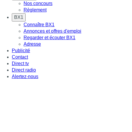
Nos concours
Règlement
BX1
Connaître BX1
Annonces et offres d'emploi
Regarder et écouter BX1
Adresse
Publicité
Contact
Direct tv
Direct radio
Alertez-nous