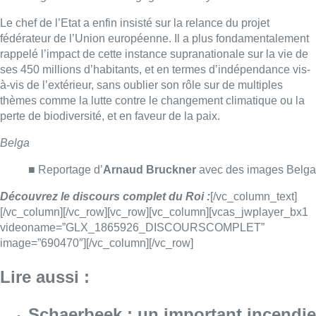
Découvrez le discours complet du Roi :
[/vc_column_text]
[/vc_column][/vc_row][vc_row][vc_column][vcas_jwplayer_bx1
videoname=”GLX_1865926_DISCOURSCOMPLET”
image=”690470″][/vc_column][/vc_row]
Lire aussi :
Schaerbeek : un important incendie
dans un entrepôt maîtrisé après
plusieurs heures d’intervention