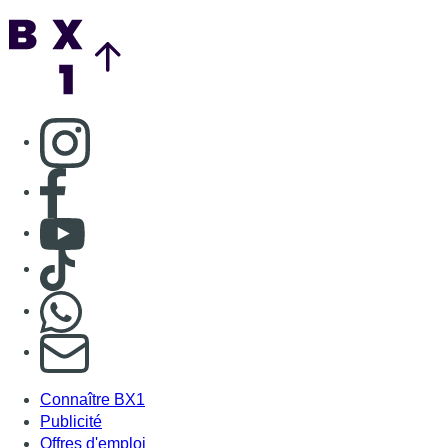
Nous rejoindre sur Whatsapp
S'abonner à notre newsletter
Connaître BX1
Publicité
Offres d'emploi
Contact
Mentions légales
Politique de cookies (UE)
Gérer les cookies