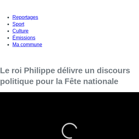
Reportages
Sport
Culture
Émissions
Ma commune
Le roi Philippe délivre un discours
politique pour la Fête nationale
[vc_row][vc_column][vc_column_text]
Comme chaque année, le roi prononce un
discours à l’occasion de la Fête nationale.
Le roi Philippe a insisté samedi, dans son discours à l’occasion
de la Fête nationale, sur l’urgence budgétaire, après les crises