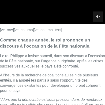
successives auxquelles le pays a été confronté.
A l’heure de la recherche de coalitions au sein de plusieurs
entités, il a appelé les partis à saisir l’opportunité des
convergences existantes pour développer un projet cohérent
pour le pays.
“
Alors que la démocratie est sous pression dans de nombreux
pays, elle reste solide chez nous. Lors de mes entretiens avec
les responsables politiques, je n’ai perçu ni amertume, ni
triomphalisme, mais un esprit constructif et digne
“, s’est félicité
le chef de l’Etat.
Autres temps électoraux, autres messages: Philippe a
encouragé les efforts en direction d'”
une économie qui
consolide le positionnement de notre pays dans le monde
“, en
protégeant l’outil de production, en renforçant la compétitivité et
en développant nos pôles d’excellence, et en profitant du
contexte européen en faveur d’une réindustrialisation.
Le Roi a également plaidé pour des synergies entre secteurs