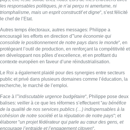
public et privé dans plusieurs domaines comme l’éducation, la
recherche, le marché de l’emploi.
Face à l'”
indiscutable urgence budgétaire
“, Philippe pose deux
balises: veiller à ce que les réformes s’effectuent “
au bénéfice
de la qualité de nos services publics (…) indispensables à la
cohésion de notre société et la réputation de notre pays
“; et
élaborer “
un projet fédérateur qui parle au cœur des gens, et
encourage l’entraide et l’engagement citoyen
“.
Le chef de l’Etat a enfin insisté sur la relance du projet
fédérateur de l’Union européenne. Il a plus fondamentalement
rappelé l’impact de cette instance supranationale sur la vie de
ses 450 millions d’habitants, et en termes d’indépendance vis-
à-vis de l’extérieur, sans oublier son rôle sur de multiples
thèmes comme la lutte contre le changement climatique ou la
perte de biodiversité, et en faveur de la paix.
Belga
■ Reportage d’
Arnaud Bruckner
avec des images Belga