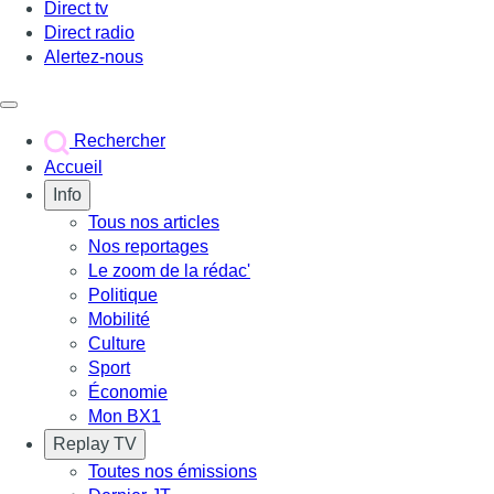
Direct tv
Direct radio
Alertez-nous
Déclencher le menu
Rechercher
Accueil
Info
Tous nos articles
Nos reportages
Le zoom de la rédac'
Politique
Mobilité
Culture
Sport
Économie
Mon BX1
Replay TV
Toutes nos émissions