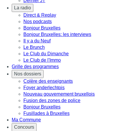
Dernier JT
La radio
Direct & Replay
Nos podcasts
Bonjour Bruxelles
Bonjour Bruxelles: les interviews
Il y a du Neuf
Le Brunch
Le Club du Dimanche
Le Club de l'Immo
Grille des programmes
Nos dossiers
Colère des enseignants
Foyer anderlechtois
Nouveau gouvernement bruxellois
Fusion des zones de police
Bonjour Bruxelles
Fusillades à Bruxelles
Ma Commune
Concours