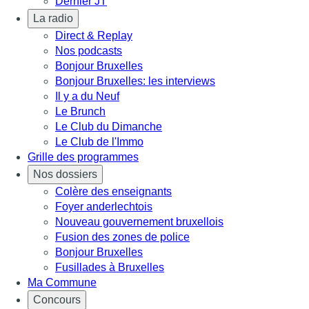
Dernier JT
La radio
Direct & Replay
Nos podcasts
Bonjour Bruxelles
Bonjour Bruxelles: les interviews
Il y a du Neuf
Le Brunch
Le Club du Dimanche
Le Club de l'Immo
Grille des programmes
Nos dossiers
Colère des enseignants
Foyer anderlechtois
Nouveau gouvernement bruxellois
Fusion des zones de police
Bonjour Bruxelles
Fusillades à Bruxelles
Ma Commune
Concours