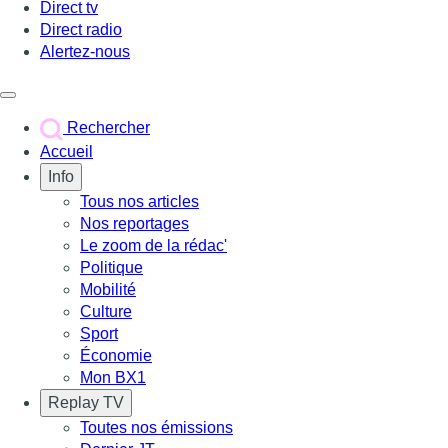
Direct tv
Direct radio
Alertez-nous
Déclencher le menu
Rechercher
Accueil
Info
Tous nos articles
Nos reportages
Le zoom de la rédac'
Politique
Mobilité
Culture
Sport
Économie
Mon BX1
Replay TV
Toutes nos émissions