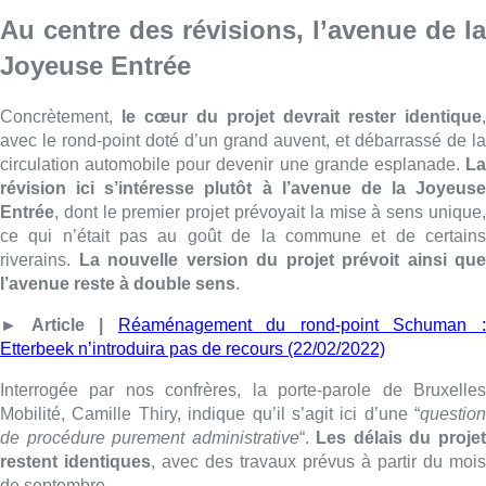
► Article |
Réaménagement du rond-point Schuman 
Etterbeek n’introduira pas de recours (22/02/2022)
Interrogée par nos confrères, la porte-parole de Bruxelles
Mobilité, Camille Thiry, indique qu’il s’agit ici d’une “
question
de procédure purement administrative
“.
Les délais du proje
restent identiques
, avec des travaux prévus à partir du mois
de septembre.
Du côté de la commune d’Etterbeek, son bourgmestre, Vincent
De Wolf, revient sur l’accord politique qui a été trouvé
concernant le double sens de l’avenue. “
En contrepartie, on
s’est engagé, a ne pas déposer de recours devant le conseil
d’État, on a respecté notre parole
“.
ArBr – Visuel : COBE/BRUT
► Une interview de
Vincent De Wolf
par
Camille Paillaud
Lire aussi :