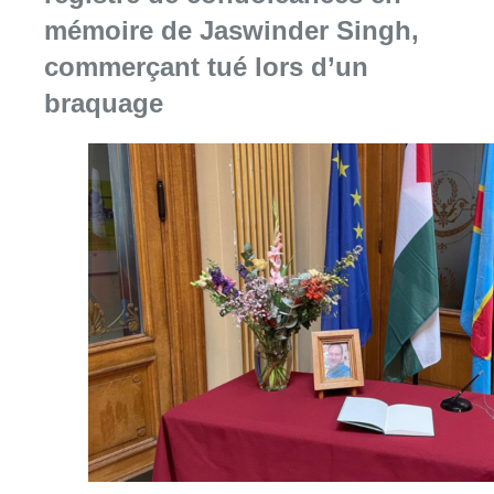
Consulter l'article "La Commune d’Ixelles 
06 août 2026
Partager l'article
Facebook
Twitter
WhatsApp
Share
13 avril 2023
- 12h15
Rond-point Schuman
Schuman
Bruxelles-ville
Etterbeek
News