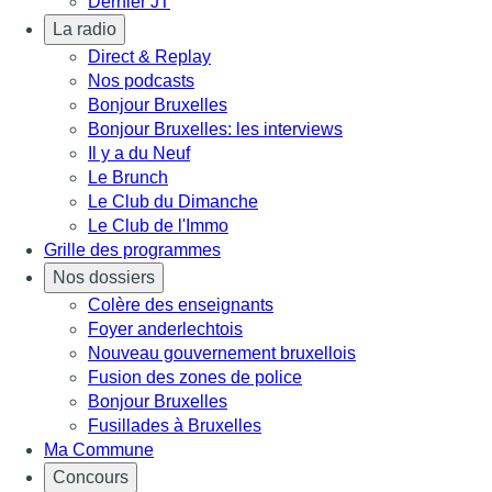
Dernier JT
La radio
Direct & Replay
Nos podcasts
Bonjour Bruxelles
Bonjour Bruxelles: les interviews
Il y a du Neuf
Le Brunch
Le Club du Dimanche
Le Club de l'Immo
Grille des programmes
Nos dossiers
Colère des enseignants
Foyer anderlechtois
Nouveau gouvernement bruxellois
Fusion des zones de police
Bonjour Bruxelles
Fusillades à Bruxelles
Ma Commune
Concours