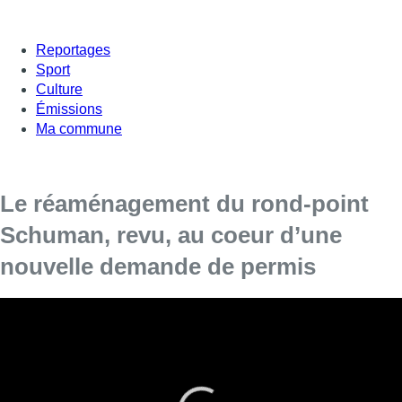
Reportages
Sport
Culture
Émissions
Ma commune
Le réaménagement du rond-point
Schuman, revu, au coeur d’une
nouvelle demande de permis
Les transformations du rond-point Schuman
font l’objet d’une nouvelle demande de permis.
Si les réaménagements du rond-point Schuman avaient déjà
fait l’objet d’une première demande de permis, acceptée fin