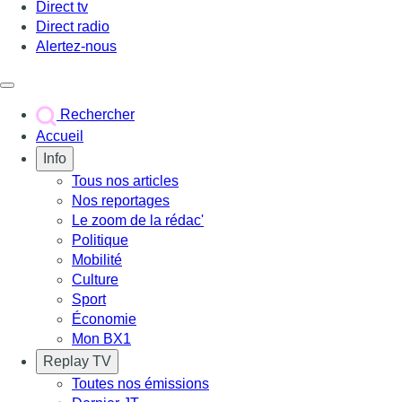
Direct tv
Direct radio
Alertez-nous
Déclencher le menu
Rechercher
Accueil
Info
Tous nos articles
Nos reportages
Le zoom de la rédac'
Politique
Mobilité
Culture
Sport
Économie
Mon BX1
Replay TV
Toutes nos émissions