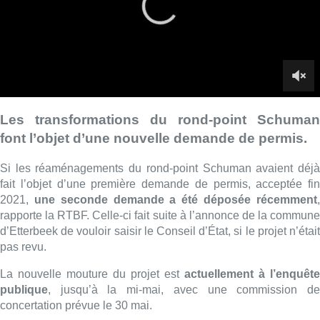
2021,
une seconde demande a été déposée récemment
rapporte la RTBF. Celle-ci fait suite à l’annonce de la commune
d’Etterbeek de vouloir saisir le Conseil d’État, si le projet n’était
pas revu.
La nouvelle mouture du projet est
actuellement à l’enquête
publique
, jusqu’à la mi-mai, avec une commission de
concertation prévue le 30 mai.
Au centre des révisions, l’avenue de la
Joyeuse Entrée
Concrètement,
le cœur du projet devrait rester identique
,
avec le rond-point doté d’un grand auvent, et débarrassé de la
circulation automobile pour devenir une grande esplanade.
La
révision ici s’intéresse plutôt à l’avenue de la Joyeuse
Entrée
, dont le premier projet prévoyait la mise à sens unique,
ce qui n’était pas au goût de la commune et de certains
riverains.
La nouvelle version du projet prévoit ainsi que
l’avenue reste à double sens
.