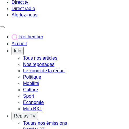
Direct tv
Direct radio
Alertez-nous
Déclencher le menu
Rechercher
Accueil
Info
Tous nos articles
Nos reportages
Le zoom de la rédac'
Politique
Mobilité
Culture
Sport
Économie
Mon BX1
Replay TV
Toutes nos émissions