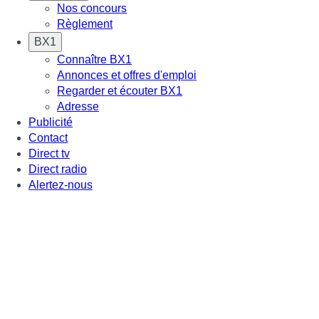
Nos concours
Règlement
BX1
Connaître BX1
Annonces et offres d'emploi
Regarder et écouter BX1
Adresse
Publicité
Contact
Direct tv
Direct radio
Alertez-nous