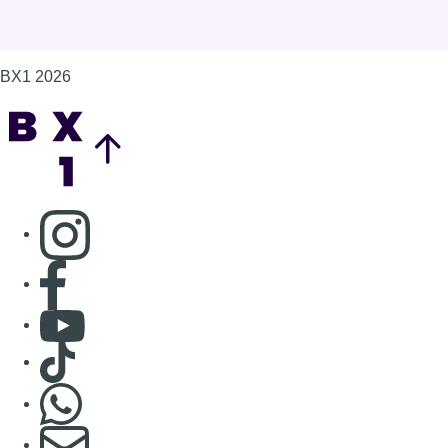
Consulter page Facebook
Consulter Youtube
Consulter TikTok
Nous rejoindre sur Whatsapp
S'abonner à notre newsletter
Connaître BX1
Publicité
Offres d'emploi
Contact
Mentions légales
Politique de cookies (UE)
Gérer les cookies