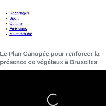
Reportages
Sport
Culture
Émissions
Ma commune
Le Plan Canopée pour renforcer la
présence de végétaux à Bruxelles
Le plan Canopée est le nom retenu par la Ville de Bruxelles
pour renforcer la présence de végétaux sur son territoire.
Présenté ce midi, le plan sera lancé officiellement en 2020
et a pour objectif de “rafraîchir” la ville.
Ce plan de plantation sur 10 ans permettra d’augmenter et de
diversifier la palette végétale et de faire naître des “jardins