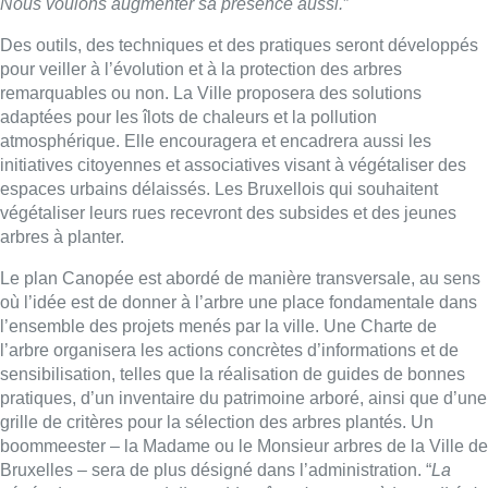
où l’idée est de donner à l’arbre une place fondamentale dans
l’ensemble des projets menés par la ville. Une Charte de
l’arbre organisera les actions concrètes d’informations et de
sensibilisation, telles que la réalisation de guides de bonnes
pratiques, d’un inventaire du patrimoine arboré, ainsi que d’une
grille de critères pour la sélection des arbres plantés. Un
boommeester – la Madame ou le Monsieur arbres de la Ville de
Bruxelles – sera de plus désigné dans l’administration. “
La
végétation est essentielle au bien-être de tous et à la qualité de
notre environnement”, défend le bourgmestre Philippe Close.
“Pour mettre à l’honneur la nature, chaque année, une fête de
l’arbre sera organisée.
”
Belga
■ Un reportage de
Thomas Dufrane
et
Thierry Dubocquet
.
Lire aussi :
Meyboom: l’émouvant dernier tour