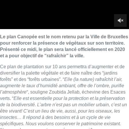
forêts” et des “forêts urbaines”. “
Elle (la nature) rafraîchit l’air,
augmente le taux d’humidité ambiant, offre de l’ombre, purifie
l’atmosphère
“, souligne Zoubida Jellab, échevine des Esaces
verts. “
Elle est essentielle pour la protection et la préservation
de la biodiversité. L’arbre n’est pas un mobilier urbain, c’est un
être vivant! C’est un lieu de vie, aussi, pour les oiseaux, les
insectes… Il répond à des besoins et à un cycle de vie
spécifiques. Nous voulons conserver le patrimoine existant.
Nous voulons augmenter sa présence aussi.
”
Des outils, des techniques et des pratiques seront développés
pour veiller à l’évolution et à la protection des arbres
remarquables ou non. La Ville proposera des solutions
adaptées pour les îlots de chaleurs et la pollution
atmosphérique. Elle encouragera et encadrera aussi les
initiatives citoyennes et associatives visant à végétaliser des
espaces urbains délaissés. Les Bruxellois qui souhaitent
végétaliser leurs rues recevront des subsides et des jeunes
arbres à planter.
Le plan Canopée est abordé de manière transversale, au sens