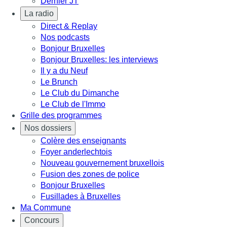
Dernier JT
La radio
Direct & Replay
Nos podcasts
Bonjour Bruxelles
Bonjour Bruxelles: les interviews
Il y a du Neuf
Le Brunch
Le Club du Dimanche
Le Club de l'Immo
Grille des programmes
Nos dossiers
Colère des enseignants
Foyer anderlechtois
Nouveau gouvernement bruxellois
Fusion des zones de police
Bonjour Bruxelles
Fusillades à Bruxelles
Ma Commune
Concours